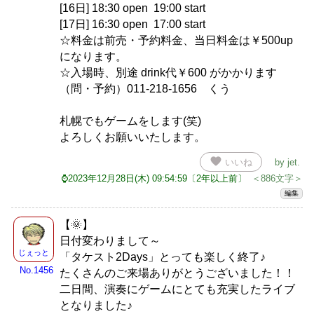
[16日] 18:30 open 19:00 start
[17日] 16:30 open 17:00 start
☆料金は前売・予約料金、当日料金は￥500up
になります。
☆入場時、別途 drink代￥600 がかかります
（問・予約）011-218-1656 くう
札幌でもゲームをします(笑)
よろしくお願いいたします。
favorite
いいね
by
jet
.
⌚2023年12月28日(木) 09:54:59〔2年以上前〕
＜886文字＞
編集
【🌞】
日付変わりまして～
じぇっと
「タケスト2Days」とっても楽しく終了♪
No.1456
たくさんのご来場ありがとうございました！！
二日間、演奏にゲームにとても充実したライブ
となりました♪