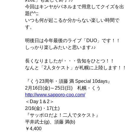
今回はキンヤがパネルまで用意してクイズを出
題(^^;;
いつも何が起こるか分からない楽しい時間で
す。
明後日は今年最後のライブ「DUO」です！！
しっかり楽しみたいと思います♪♪
長くなりましたが・・・告知をひとつ！！
なんと「2人タケスト」が札幌に上陸します！！
『くう23周年・須藤 満 Special 10days』
2月16日(金)～25日(日) 札幌・くう
http://www.sapporo-coo.com/
＜Day 1＆2＞
2/16(金)・17(土)
『サッポロだよ！二人でタケスト』
平井武士(g)、須藤 満(b)
￥4,400