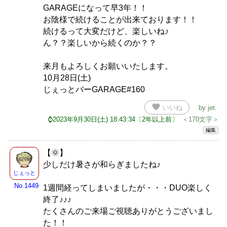
GARAGEになって早3年！！
お陰様で続けることが出来ております！！
続けるって大変だけど、楽しいね♪
ん？？楽しいから続くのか？？
来月もよろしくお願いいたします。
10月28日(土)
じぇっとバーGARAGE#160
favorite
いいね
by
jet
.
⌚2023年9月30日(土) 18:43:34〔2年以上前〕
＜170文字＞
編集
【🌞】
少しだけ暑さが和らぎましたね♪
じぇっと
No.1449
1週間経ってしまいましたが・・・DUO楽しく
終了♪♪♪
たくさんのご来場ご視聴ありがとうございまし
た！！