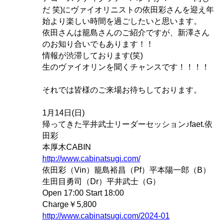
だ 笑)にヴァイオリニストの依田彩さんを迎え年
始より楽しい時間を過ごしたいと思います。
依田さんは籠島さんのご紹介ですが、新澤さん
のお知り合いでもあります！！
情報が渋滞しております(笑)
生のヴァイオリンを聞くチャンスです！！！！
それでは皆様のご来場お待ちしております。
1月14日(日)
帰ってきた平井武士リーダーセッション♪faet.依
田彩
本厚木CABIN
http://www.cabinatsugi.com/
依田彩（Vin）籠島裕昌（Pf）平本陽一郎（B）
生田目勇司（Dr）平井武士（G）
Open 17:00 Start 18:00
Charge￥5,800
http://www.cabinatsugi.com/2024-01