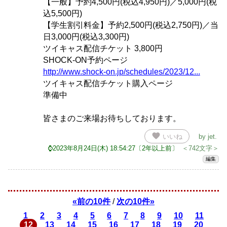
【一般】予約4,500円(税込4,950円)／5,000円(税
込5,500円)
【学生割引料金】予約2,500円(税込2,750円)／当
日3,000円(税込3,300円)
ツイキャス配信チケット 3,800円
SHOCK-ON予約ページ
http://www.shock-on.jp/schedules/2023/12...
ツイキャス配信チケット購入ページ
準備中
皆さまのご来場お待ちしております。
favorite
いいね
by
jet
.
⌚2023年8月24日(木) 18:54:27〔2年以上前〕
＜742文字＞
編集
«前の10件
/
次の10件»
1
2
3
4
5
6
7
8
9
10
11
12
13
14
15
16
17
18
19
20