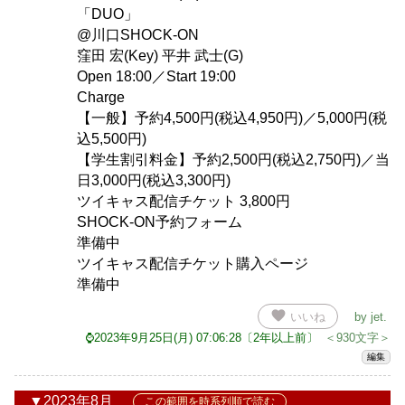
「DUO」
@川口SHOCK-ON
窪田 宏(Key) 平井 武士(G)
Open 18:00／Start 19:00
Charge
【一般】予約4,500円(税込4,950円)／5,000円(税
込5,500円)
【学生割引料金】予約2,500円(税込2,750円)／当
日3,000円(税込3,300円)
ツイキャス配信チケット 3,800円
SHOCK-ON予約フォーム
準備中
ツイキャス配信チケット購入ページ
準備中
favorite
いいね
by
jet
.
⌚2023年9月25日(月) 07:06:28〔2年以上前〕
＜930文字＞
編集
2023年8月
この範囲を時系列順で読む