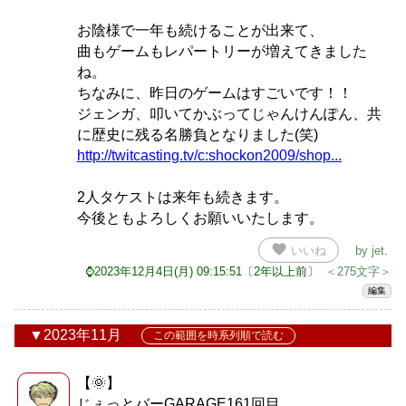
お陰様で一年も続けることが出来て、
曲もゲームもレパートリーが増えてきました
ね。
ちなみに、昨日のゲームはすごいです！！
ジェンガ、叩いてかぶってじゃんけんぽん、共
に歴史に残る名勝負となりました(笑)
http://twitcasting.tv/c:shockon2009/shop...
2人タケストは来年も続きます。
今後ともよろしくお願いいたします。
favorite
いいね
by
jet
.
⌚2023年12月4日(月) 09:15:51〔2年以上前〕
＜275文字＞
編集
2023年11月
この範囲を時系列順で読む
【🌞】
じぇっとバーGARAGE161回目