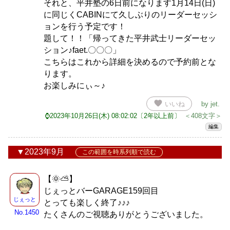
それと、平井塾の6日前になります1月14日(日)
に同じくCABINにて久しぶりのリーダーセッシ
ョンを行う予定です！
題して！！「帰ってきた平井武士リーダーセッ
ション♪faet.〇〇〇」
こちらはこれから詳細を決めるので予約前とな
ります。
お楽しみにぃ～♪
favorite
いいね
by
jet
.
⌚2023年10月26日(木) 08:02:02〔2年以上前〕
＜408文字＞
編集
2023年9月
この範囲を時系列順で読む
【🌞⛅】
じぇっとバーGARAGE159回目
じぇっと
とっても楽しく終了♪♪♪
No.1450
たくさんのご視聴ありがとうございました。