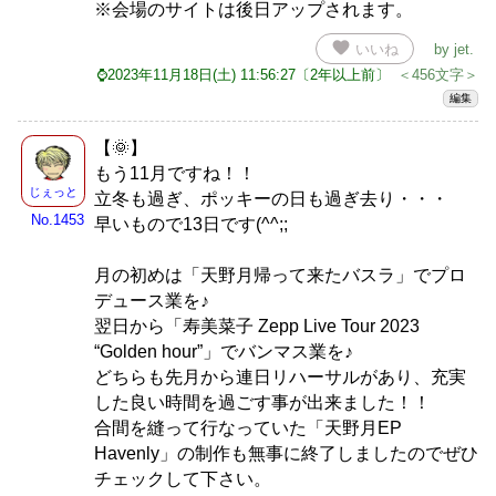
※会場のサイトは後日アップされます。
favorite
いいね
by
jet
.
⌚2023年11月18日(土) 11:56:27〔2年以上前〕
＜456文字＞
編集
【🌞】
もう11月ですね！！
じぇっと
立冬も過ぎ、ポッキーの日も過ぎ去り・・・
No.1453
早いもので13日です(^^;;
月の初めは「天野月帰って来たバスラ」でプロ
デュース業を♪
翌日から「寿美菜子 Zepp Live Tour 2023
“Golden hour”」でバンマス業を♪
どちらも先月から連日リハーサルがあり、充実
した良い時間を過ごす事が出来ました！！
合間を縫って行なっていた「天野月EP
Havenly」の制作も無事に終了しましたのでぜひ
チェックして下さい。