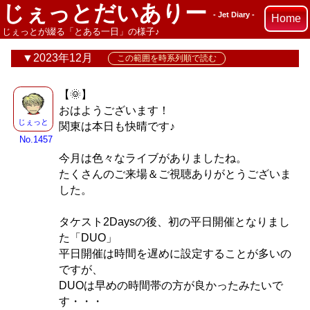
じぇっとだいありー
- Jet Diary -
Home
じぇっとが綴る「とある一日」の様子♪
2023年12月
この範囲を時系列順で読む
【🌞】
おはようございます！
じぇっと
関東は本日も快晴です♪
No.1457
今月は色々なライブがありましたね。
たくさんのご来場＆ご視聴ありがとうございま
した。
タケスト2Daysの後、初の平日開催となりまし
た「DUO」
平日開催は時間を遅めに設定することが多いの
ですが、
DUOは早めの時間帯の方が良かったみたいで
す・・・