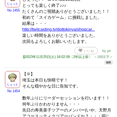
じぇっと
とっても楽しく終了♪♪♪
No.1455
たくさんのご視聴ありがとうございました！！
初めて「スイカゲーム」に挑戦しました。
結果は・・・
http://twitcasting.tv/dottokinya/shopcar...
楽しい時間をありがとうございました。
次回もよろしくお願いいたします。
favorite
いいね
by
jet
.
⌚2023年11月25日(土) 18:02:09〔2年以上前〕
＜168文字＞
編集
【🌞】
埼玉は本日も快晴です！
じぇっと
そんな穏やかな日に告知です。
No.1454
数年ぶりにリーダーセッションを行います！！
何年ぶりかわかりません・・・
先日の寿美菜子ツアーのメンバー(いや、天野月
アコースッティクツアーバンドか？・・・同じ