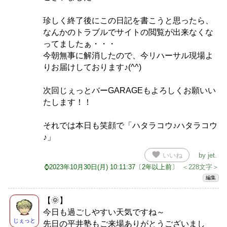
珍しく終了後にこの日記を書こうと思ったら、
なんかのトラブルでサイトの閲覧が出来なくな
ってましたぁ・・・
今朝無事に解消したので、今リハーサル現場よ
りお届けしております♪(^^)
次回じぇっとバーGARAGEもよろしくお願いい
たします！！
それでは本日も笑顔で「ハタラコウ♪ハタラコウ
♪」
favorite
いいね
by
jet
.
⌚2023年10月30日(月) 10:11:37〔2年以上前〕
＜228文字＞
編集
【🌞】
今日も過ごしやすい天気ですね～
じぇっと
先日の平井塾もご来場ありがとうございまし