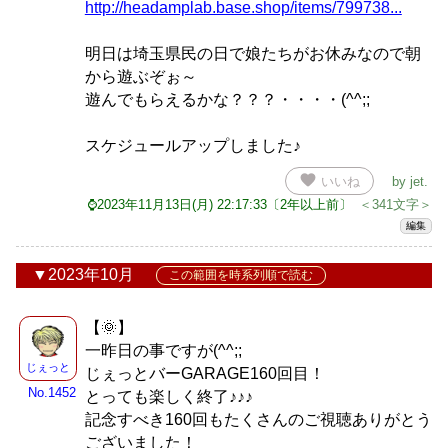
http://headamplab.base.shop/items/799738...
明日は埼玉県民の日で娘たちがお休みなので朝
から遊ぶぞぉ～
遊んでもらえるかな？？？・・・・(^^;;
スケジュールアップしました♪
favorite
いいね
by
jet
.
⌚2023年11月13日(月) 22:17:33〔2年以上前〕
＜341文字＞
編集
2023年10月
この範囲を時系列順で読む
【🌞】
一昨日の事ですが(^^;;
じぇっと
じぇっとバーGARAGE160回目！
No.1452
とっても楽しく終了♪♪♪
記念すべき160回もたくさんのご視聴ありがとう
ございました！