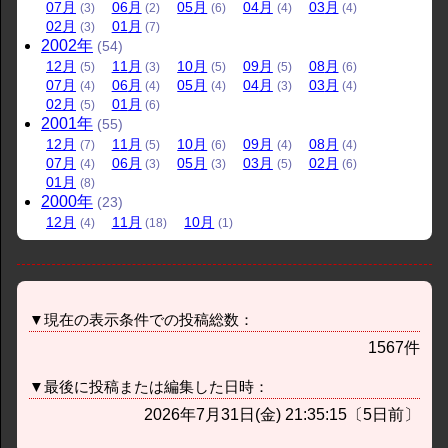
07
月
06
月
05
月
04
月
03
月
(3)
(2)
(6)
(4)
(4)
02
月
01
月
(3)
(7)
2002
年
(54)
12
月
11
月
10
月
09
月
08
月
(5)
(3)
(5)
(5)
(6)
07
月
06
月
05
月
04
月
03
月
(4)
(4)
(4)
(3)
(4)
02
月
01
月
(5)
(6)
2001
年
(55)
12
月
11
月
10
月
09
月
08
月
(7)
(5)
(6)
(4)
(4)
07
月
06
月
05
月
03
月
02
月
(4)
(3)
(3)
(5)
(6)
01
月
(8)
2000
年
(23)
12
月
11
月
10
月
(4)
(18)
(1)
▼現在の表示条件での投稿総数：
1567件
▼最後に投稿または編集した日時：
2026年7月31日(金) 21:35:15〔5日前〕