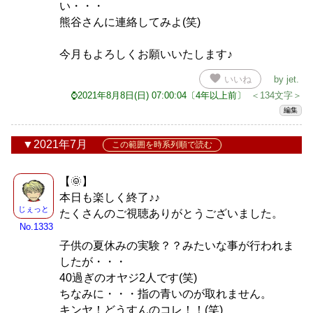
い・・・
熊谷さんに連絡してみよ(笑)
今月もよろしくお願いいたします♪
favorite
いいね
by
jet
.
⌚2021年8月8日(日) 07:00:04〔4年以上前〕
＜134文字＞
編集
2021年7月
この範囲を時系列順で読む
【🌞】
本日も楽しく終了♪♪
じぇっと
たくさんのご視聴ありがとうございました。
No.1333
子供の夏休みの実験？？みたいな事が行われま
したが・・・
40過ぎのオヤジ2人です(笑)
ちなみに・・・指の青いのが取れません。
キンヤ！どうすんのコレ！！(笑)