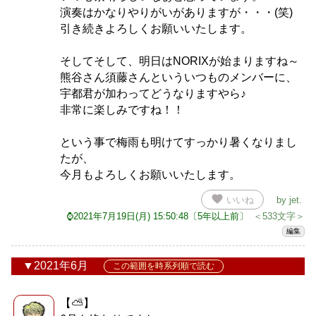
演奏はかなりやりがいがありますが・・・(笑)
引き続きよろしくお願いいたします。
そしてそして、明日はNORIXが始まりますね～
熊谷さん須藤さんといういつものメンバーに、
宇都君が加わってどうなりますやら♪
非常に楽しみですね！！
という事で梅雨も明けてすっかり暑くなりまし
たが、
今月もよろしくお願いいたします。
favorite
いいね
by
jet
.
⌚2021年7月19日(月) 15:50:48〔5年以上前〕
＜533文字＞
編集
2021年6月
この範囲を時系列順で読む
【⛅】