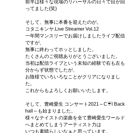
前半は様々な現場のリハーサルの日々で目が回
ってました(笑)
そして、無事に本番を迎えたのが。
コタニキンヤ.Live Streamer Vol.12
一年間マンスリーでお届けしましたライブ配信
ですが、
無事に終わってホッとしました。
たくさんのご視聴ありがとうございました。
当初は配信ライブという未知の経験で右も左も
分からず状態でしたが、
お陰様でいろいろなことがクリアになりまし
た。
これからもよろしくお願いいたします。
そして、豊崎愛生 コンサート2021～C☔l Back
hall～も始まりました。
様々なテイストの楽曲を全て豊崎愛生ワールド
へまとめてしまうアーティスト力は
いつも素晴らしいなぁと思っています。