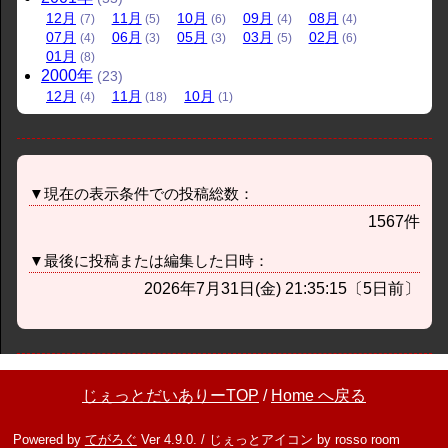
12
月
11
月
10
月
09
月
08
月
(7)
(5)
(6)
(4)
(4)
07
月
06
月
05
月
03
月
02
月
(4)
(3)
(3)
(5)
(6)
01
月
(8)
2000
年
(23)
12
月
11
月
10
月
(4)
(18)
(1)
▼現在の表示条件での投稿総数：
1567件
▼最後に投稿または編集した日時：
2026年7月31日(金) 21:35:15〔5日前〕
じぇっとだいありーTOP
/
Home へ戻る
Powered by
てがろぐ
Ver 4.9.0. / じぇっとアイコン by rosso room