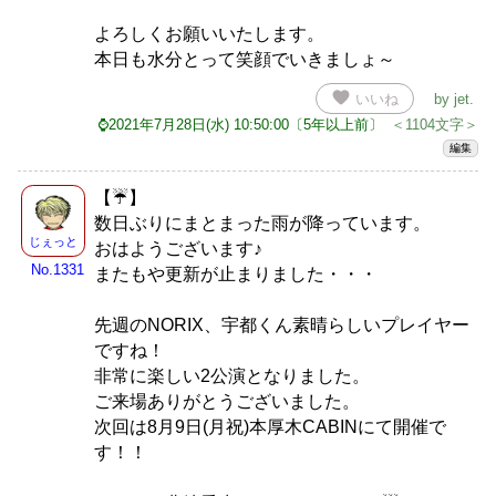
よろしくお願いいたします。
本日も水分とって笑顔でいきましょ～
favorite
いいね
by
jet
.
⌚2021年7月28日(水) 10:50:00〔5年以上前〕
＜1104文字＞
編集
【☔】
数日ぶりにまとまった雨が降っています。
じぇっと
おはようございます♪
No.1331
またもや更新が止まりました・・・
先週のNORIX、宇都くん素晴らしいプレイヤー
ですね！
非常に楽しい2公演となりました。
ご来場ありがとうございました。
次回は8月9日(月祝)本厚木CABINにて開催で
す！！