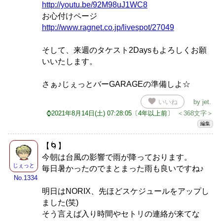
http://youtu.be/92M98uJ1WC8
お心付けページ
http://www.ragnet.co.jp/livespot/27049
そして、来週のタケスト2Daysもよろしくお願
いいたします。
さぁ♪じぇっとバーGARAGEの準備しよ☆
favorite
いいね
by
jet
.
⌚2021年8月14日(土) 07:28:05〔4年以上前〕
＜368文字＞
編集
【🌀】
今朝は台風の影響で雨が降っております。
じぇっと
毎日暑かったのでまとまった雨も良いですね♪
No.1334
明日はNORIX、先ほどスケジュールをアップし
ました(笑)
そう言えば入り時間やセトリの連絡が来てな