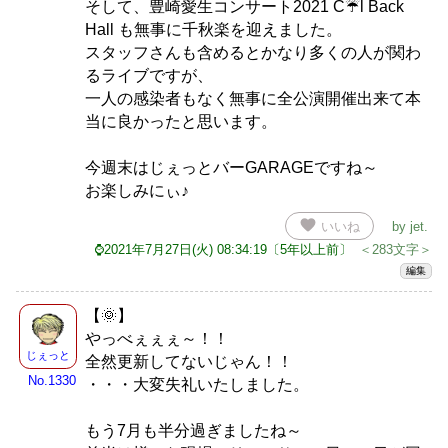
そして、豊崎愛生コンサート2021 C☔l Back
Hall も無事に千秋楽を迎えました。
スタッフさんも含めるとかなり多くの人が関わ
るライブですが、
一人の感染者もなく無事に全公演開催出来て本
当に良かったと思います。
今週末はじぇっとバーGARAGEですね～
お楽しみにぃ♪
favorite
いいね
by
jet
.
⌚2021年7月27日(火) 08:34:19〔5年以上前〕
＜283文字＞
編集
【🌞】
やっべぇぇぇ～！！
じぇっと
全然更新してないじゃん！！
No.1330
・・・大変失礼いたしました。
もう7月も半分過ぎましたね～