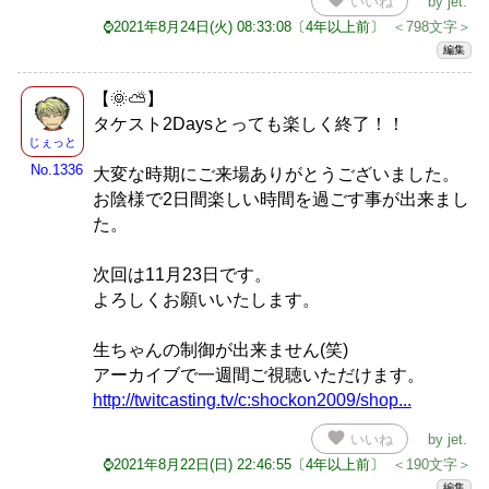
いいね
by
jet
.
⌚2021年8月24日(火) 08:33:08〔4年以上前〕
＜798文字＞
編集
【🌞⛅】
タケスト2Daysとっても楽しく終了！！
じぇっと
No.1336
大変な時期にご来場ありがとうございました。
お陰様で2日間楽しい時間を過ごす事が出来まし
た。
次回は11月23日です。
よろしくお願いいたします。
生ちゃんの制御が出来ません(笑)
アーカイブで一週間ご視聴いただけます。
http://twitcasting.tv/c:shockon2009/shop...
favorite
いいね
by
jet
.
⌚2021年8月22日(日) 22:46:55〔4年以上前〕
＜190文字＞
編集