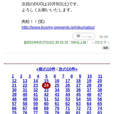
次回のDUOは10月9日(土)です。
よろしくお願いいたします。
肉松！！(笑)
http://www.kosmy-presents.jp/nikumatsu/
favorite
いいね
by
jet
.
⌚2021年6月27日(日) 20:15:10〔5年以上前〕
＜206文字＞
編集
«前の10件
/
次の10件»
1
2
3
4
5
6
7
8
9
10
11
12
13
14
15
16
17
18
19
20
21
22
23
24
25
26
27
28
29
30
31
32
33
34
35
36
37
38
39
40
41
42
43
44
45
46
47
48
49
50
51
52
53
54
55
56
57
58
59
60
61
62
63
64
65
66
67
68
69
70
71
72
73
74
75
76
77
78
79
80
81
82
83