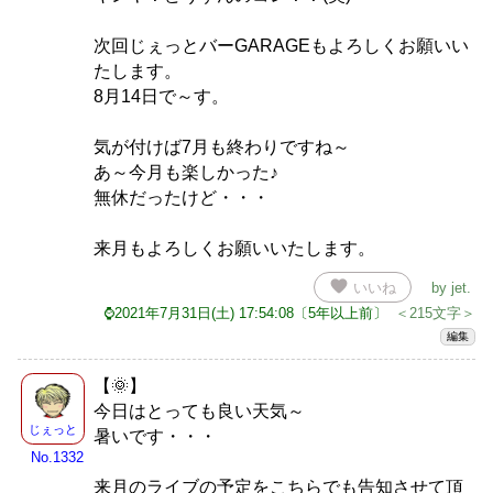
次回じぇっとバーGARAGEもよろしくお願いい
たします。
8月14日で～す。
気が付けば7月も終わりですね～
あ～今月も楽しかった♪
無休だったけど・・・
来月もよろしくお願いいたします。
favorite
いいね
by
jet
.
⌚2021年7月31日(土) 17:54:08〔5年以上前〕
＜215文字＞
編集
【🌞】
今日はとっても良い天気～
じぇっと
暑いです・・・
No.1332
来月のライブの予定をこちらでも告知させて頂