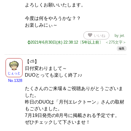
よろしくお願いいたします。
今度は何をやろうかな？？
お楽しみにぃ～
favorite
いいね
by
jet
.
⌚2021年6月30日(水) 22:38:12〔5年以上前〕
＜275文字＞
編集
【⛅】
日付変わりまして～
じぇっと
DUOとっても楽しく終了♪♪
No.1328
たくさんのご来場＆ご視聴ありがとうございま
した。
昨日のDUOは「月刊エレクトーン」さんの取材
もございました。
7月19日発売の8月号に掲載される予定です。
ぜひチェックして下さいませ！