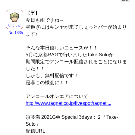
【☔】
今日も雨ですね～
じぇっと
昼過ぎにはキンヤが来てじぇっとバーが始まり
No.1335
ます♪
そんな本日嬉しいニュースが！！
5月に京都RAGで行いましたTake-Sutoが
期間限定でアンコール配信されることになりま
した！！
しかも、無料配信です！！
是非この機会に！！
アンコールオンエアについて
http://www.ragnet.co.jp/livespot/ragnetl...
須藤満 2021GW Special 3days：２「Take-
Suto」
配信URL