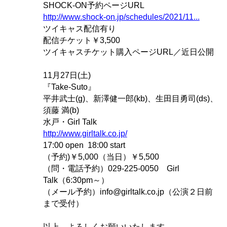
SHOCK-ON予約ページURL
http://www.shock-on.jp/schedules/2021/11...
ツイキャス配信有り
配信チケット￥3,500
ツイキャスチケット購入ページURL／近日公開
11月27日(土)
『Take-Suto』
平井武士(g)、新澤健一郎(kb)、生田目勇司(ds)、
須藤 満(b)
水戸・Girl Talk
http://www.girltalk.co.jp/
17:00 open 18:00 start
（予約)￥5,000（当日）￥5,500
（問・電話予約）029-225-0050 Girl
Talk（6:30pm～）
（メール予約）info@girltalk.co.jp（公演２日前
まで受付）
以上、よろしくお願いいたします。