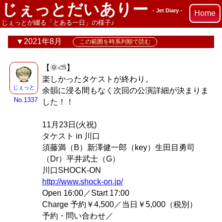
じぇっとだいありー
- Jet Diary -
Home
じぇっとが綴る「とある一日」の様子♪
2021年8月
この範囲を時系列順で読む
【🌞⛅】
楽しかったタケストが終わり。
じぇっと
余韻に浸る間もなく次回の公演詳細が決まりま
No.1337
した！！
11月23日(火祝)
タケスト in 川口
須藤満（B）新澤健一郎（key）生田目勇司
（Dr）平井武士（G）
川口SHOCK-ON
http://www.shock-on.jp/
Open 16:00／Start 17:00
Charge 予約￥4,500／当日￥5,000（税別）
予約・問い合わせ／