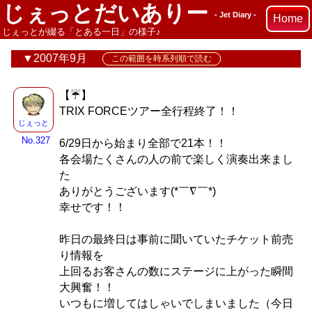
じぇっとだいありー
- Jet Diary -
Home
じぇっとが綴る「とある一日」の様子♪
2007年9月
この範囲を時系列順で読む
【☔】
TRIX FORCEツアー全行程終了！！
じぇっと
No.327
6/29日から始まり全部で21本！！
各会場たくさんの人の前で楽しく演奏出来まし
た
ありがとうございます(*￣∇￣*)
幸せです！！
昨日の最終日は事前に聞いていたチケット前売
り情報を
上回るお客さんの数にステージに上がった瞬間
大興奮！！
いつもに増してはしゃいでしまいました（今日