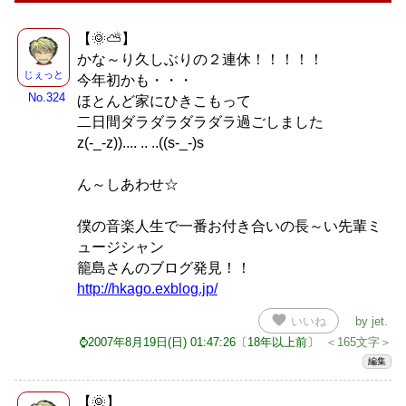
【🌞⛅】
かな～り久しぶりの２連休！！！！！
じぇっと
今年初かも・・・
No.324
ほとんど家にひきこもって
二日間ダラダラダラダラ過ごしました
z(-_-z)).... .. ..((s-_-)s
ん～しあわせ☆
僕の音楽人生で一番お付き合いの長～い先輩ミ
ュージシャン
籠島さんのブログ発見！！
http://hkago.exblog.jp/
favorite
いいね
by
jet
.
⌚2007年8月19日(日) 01:47:26〔18年以上前〕
＜165文字＞
編集
【🌞】