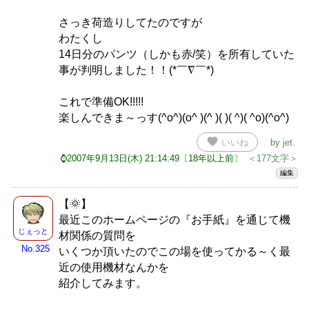
さっき荷造りしてたのですが
わたくし
14日分のパンツ（しかも赤/笑）を所有していた
事が判明しました！！(*￣∇￣*)
これで準備OK!!!!!
楽しんできま～っす(^o^)(o^ )(^ )( )( ^)( ^o)(^o^)
favorite
いいね
by
jet
.
⌚2007年9月13日(木) 21:14:49〔18年以上前〕
＜177文字＞
編集
【🌞】
最近このホームページの『お手紙』を通じて機
じぇっと
材関係の質問を
No.325
いくつか頂いたのでこの場を使ってかる～く最
近の使用機材なんかを
紹介してみます。