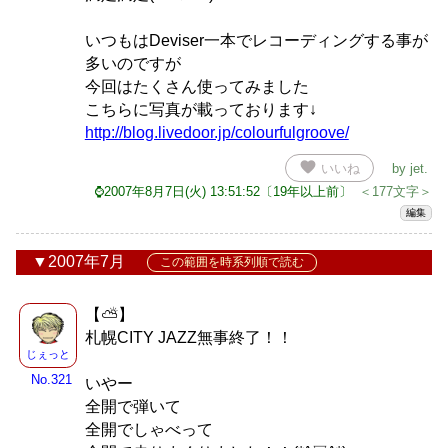
いつもはDeviser一本でレコーディングする事が
多いのですが
今回はたくさん使ってみました
こちらに写真が載っております↓
http://blog.livedoor.jp/colourfulgroove/
favorite
いいね
by
jet
.
⌚2007年8月7日(火) 13:51:52〔19年以上前〕
＜177文字＞
編集
2007年7月
この範囲を時系列順で読む
【⛅】
札幌CITY JAZZ無事終了！！
じぇっと
No.321
いやー
全開で弾いて
全開でしゃべって