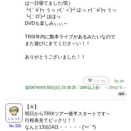
は一日寝てました/笑）
┗(｀o´)┓うっ┏(｀○´)┛はっ┏(｀o´)┓うっ
┗(｀O´)┛ほほっ
DVDも楽しみぃぃ～
TRIX年内に数本ライブがあるみたいなので
また遊びにきてくださ～い！！
ありがとうございました！！
favorite
いいね
by
jet
.
⌚2007年9月30日(日) 23:30:25〔18年以上前〕
＜284文字＞
編集
【🌞】
明日からTRIXツアー後半スタートです～
じぇっと
行程表見てビックリ！！
No.326
なんと13泊14日・・・・・('ー ' *)