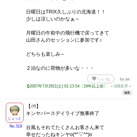
日曜日はTRIX久しぶりの北海道！！
少しは涼しいのかなぁ～
月曜日の午前中の飛行機で戻ってきて
山田さんのセッションに参加です♪
どちらも楽しみ～
２泊なのに荷物が多いな・・・
favorite
いいね
by
jet
.
⌚2007年7月28日(土) 01:13:54〔19年以上前〕
＜169文字＞
編集
【⛅】
キンヤバースデイライブ無事終了
じぇっと
No.319
台風もそれてたくさんお客さん来て
幸せだったねキンヤo(*^▽^*)o