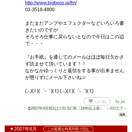
http://www.bigboss.jp/fm/
03-3518-4800
まだまだアンプやエフェクターなどいろいろ書
きたいのですが
そろそろ仕事に戻らないとなので今日はこの辺
で・・・
『お手紙』を通じてのメールはほぼ毎日欠かさ
ず読ませて頂いています！！
なかなかゆっくりと返信をする事が出来ません
が懲りずにメール下さいね☆
(.-.)(:I )(゜-゜)( I:) (.-.)(:I )(゜-゜)( I:)
favorite
いいね
by
jet
.
⌚2007年9月8日(土) 01:52:36〔18年以上前〕
＜900文字＞
編集
2007年8月
この範囲を時系列順で読む