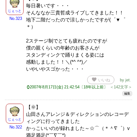
毎日暑いです・・・
じぇっと
そんななか三貴哲成ライブしてきました！！
No.323
地下二階だったので涼しかったですが(゜▼゜
＊）
2ステージ制でとても疲れたのですが
僕の親くらいの年齢のお客さんが
スタンディンクで踊りまくる姿には
感動しました！！＼(*^ ^*)／
いやいやスゴかった・・・
favorite
いいね
by
jet
.
⌚2007年8月17日(金) 21:42:54〔18年以上前〕
＜142文字＞
編集
【🌞】
山田さんアレンジ＆ディレクションのレコーデ
じぇっと
ィングに行ってきました
No.322
かっこいいのが録れました～☆⌒（＊＾∇゜）v
満足満足(*￣∇￣*)