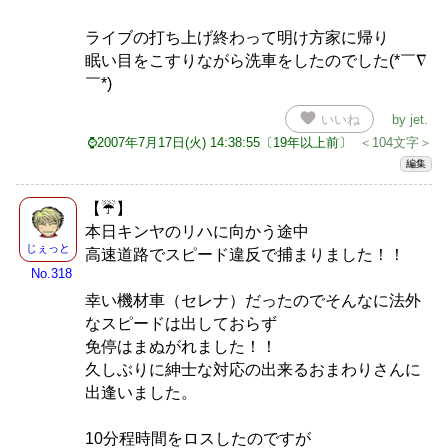
ライブの打ち上げ終わって明け方家に帰り
眠い目をこすりながら洗車をしたのでした(*￣∇
￣*)
favorite
いいね
by
jet
.
⌚2007年7月17日(火) 14:38:55〔19年以上前〕
＜104文字＞
編集
【☔】
本日キンヤのリハに向かう途中
じぇっと
高速道路でスピード違反で捕まりました！！
No.318
幸い機材車（セレナ）だったのでそんなに法外
なスピードは出しておらず
免停はまぬがれました！！
久しぶりに紳士な対応の出来るおまわりさんに
出逢いました。
10分程時間をロスしたのですが