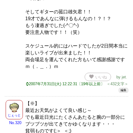
そしてギターの菰口雄矢君！！
19才であんなに弾けるもんなの！？！？
もう凄過ぎでした(-^〇^-)
要注意人物です！！（笑）
スケジュール的にはハードでしたが2日間本当に
楽しいライブが出来ました！！
両会場足を運んでくれた方もいて感謝感謝です
ｍ（．＿．）ｍ
favorite
いいね
by
jet
.
⌚2007年7月31日(火) 12:22:31〔19年以上前〕
＜432文字＞
編集
【🌞】
最近お天気がよくて良い感じ～
じぇっと
でも最近日光にたくさんあたると腕の一部分に
No.320
ブツブツが出てきてかゆくなります・・・
貧弱ものです(;＞_＜;)