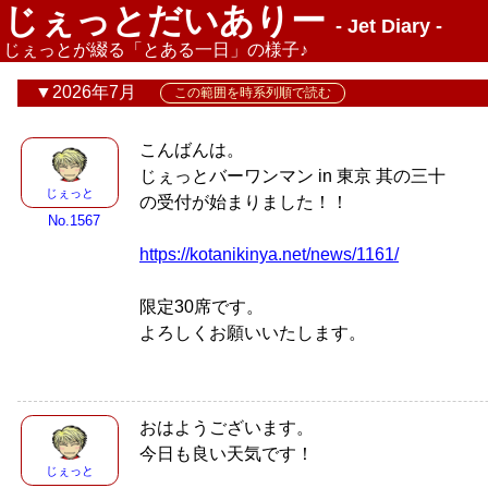
じぇっとだいありー
- Jet Diary -
じぇっとが綴る「とある一日」の様子♪
2026年7月
この範囲を時系列順で読む
こんばんは。
じぇっとバーワンマン in 東京 其の三十
じぇっと
の受付が始まりました！！
No.1567
https://kotanikinya.net/news/1161/
限定30席です。
よろしくお願いいたします。
おはようございます。
今日も良い天気です！
じぇっと