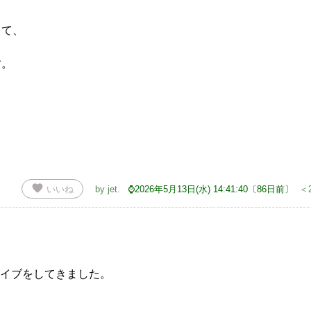
して、
す。
favorite
いいね
by
jet
.
⌚2026年5月13日(水) 14:41:40〔86日前〕
＜
イブをしてきました。