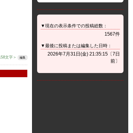
▼現在の表示条件での投稿総数：
1567件
▼最後に投稿または編集した日時：
2026年7月31日(金) 21:35:15〔7日
158文字＞
編集
前〕