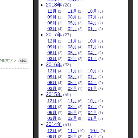
2018
年
(28)
12
月
11
月
10
月
(2)
(2)
(3)
09
月
08
月
07
月
(1)
(2)
(2)
06
月
05
月
04
月
(2)
(3)
(2)
03
月
02
月
01
月
(4)
(2)
(3)
2017
年
(27)
12
月
11
月
10
月
(2)
(1)
(3)
09
月
08
月
07
月
(2)
(4)
(1)
06
月
05
月
04
月
(2)
(3)
(2)
03
月
02
月
01
月
(2)
(2)
(3)
240文字＞
編集
2016
年
(33)
12
月
11
月
10
月
(4)
(2)
(3)
09
月
08
月
07
月
(4)
(1)
(2)
06
月
05
月
04
月
(4)
(2)
(2)
03
月
02
月
01
月
(5)
(1)
(3)
2015
年
(59)
12
月
11
月
10
月
(3)
(6)
(2)
09
月
08
月
07
月
(3)
(3)
(2)
06
月
05
月
04
月
(7)
(7)
(7)
03
月
02
月
01
月
(5)
(9)
(5)
2014
年
(51)
12
月
11
月
10
月
(6)
(10)
(9)
09
月
08
月
07
月
(2)
(2)
(4)