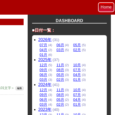
Home
DASHBOARD
■日付一覧：
2026
年
(31)
07
月
06
月
05
月
(4)
(4)
(5)
04
月
03
月
02
月
(2)
(5)
(5)
01
月
(6)
2025
年
(37)
12
月
11
月
10
月
(5)
(2)
(4)
09
月
08
月
07
月
(3)
(3)
(2)
06
月
05
月
04
月
(3)
(3)
(3)
03
月
02
月
01
月
(3)
(3)
(3)
2024
年
(41)
101文字＞
編集
12
月
11
月
10
月
(4)
(3)
(4)
09
月
08
月
07
月
(3)
(4)
(4)
06
月
05
月
04
月
(4)
(2)
(4)
03
月
02
月
01
月
(4)
(2)
(3)
2023
年
(40)
12
月
11
月
10
月