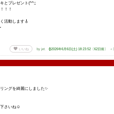
プレゼント(^^;;
！！！
く活動します🎸
〜
favorite
いいね
by
jet
.
⌚2026年6月6日(土) 18:23:52〔62日前〕
＜
リングを綺麗にしました✨
下さいね☺️