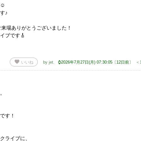
☺️
す♪
ご来場ありがとうございました！
イブです🎸
favorite
いいね
by
jet
.
⌚2026年7月27日(月) 07:30:05〔12日前〕
＜
。
です！
クライブに、