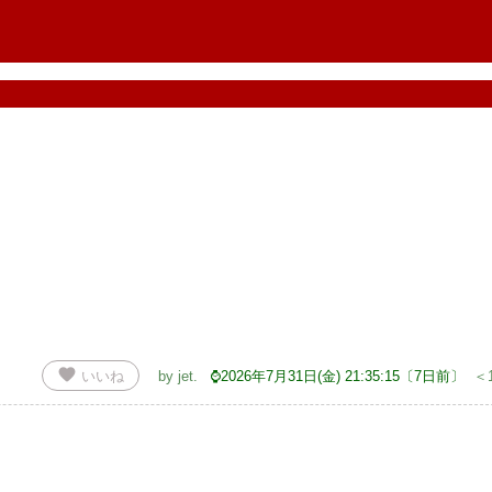
favorite
いいね
by
jet
.
⌚2026年7月31日(金) 21:35:15〔7日前〕
＜