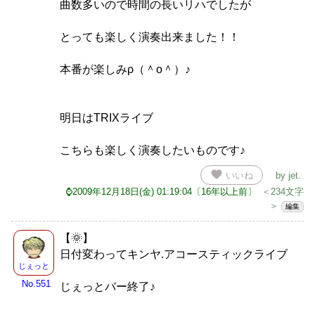
曲数多いので時間の長いリハでしたが
とっても楽しく演奏出来ました！！
本番が楽しみρ（＾o＾）♪
明日はTRIXライブ
こちらも楽しく演奏したいものです♪
favorite
いいね
by
jet
.
⌚2009年12月18日(金) 01:19:04〔16年以上前〕
＜234文字
＞
編集
【🌞】
日付変わってキンヤ.アコースティックライブ
じぇっと
No.551
じぇっとバー終了♪