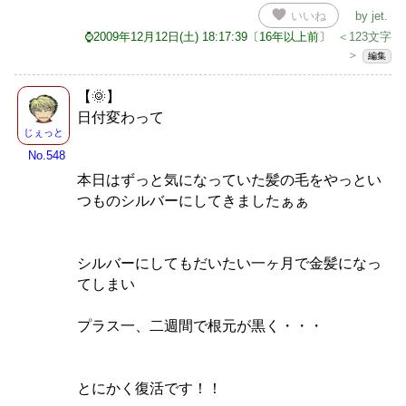
favorite
いいね
by
jet
.
⌚2009年12月12日(土) 18:17:39〔16年以上前〕
＜123文字
＞
編集
【🌞】
日付変わって
じぇっと
No.548
本日はずっと気になっていた髪の毛をやっとい
つものシルバーにしてきましたぁぁ
シルバーにしてもだいたい一ヶ月で金髪になっ
てしまい
プラス一、二週間で根元が黒く・・・
とにかく復活です！！