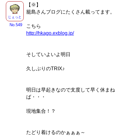
【🌞】
籠島さんブログにたくさん載ってます。
じぇっと
No.549
こちら
http://hkago.exblog.jp/
そしていよいよ明日
久しぶりのTRIX♪
明日は早起きなので支度して早く休まね
ば・・・
現地集合！？
たどり着けるのかぁぁぁ～