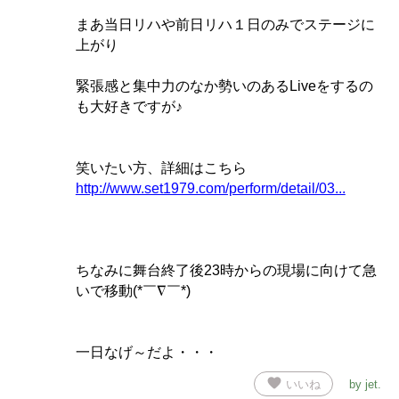
まあ当日リハや前日リハ１日のみでステージに
上がり
緊張感と集中力のなか勢いのあるLiveをするの
も大好きですが♪
笑いたい方、詳細はこちら
http://www.set1979.com/perform/detail/03...
ちなみに舞台終了後23時からの現場に向けて急
いで移動(*￣∇￣*)
一日なげ～だよ・・・
favorite
いいね
by
jet
.