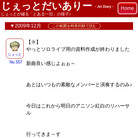
じぇっとだいありー
- Jet Diary -
Home
じぇっとが綴る「とある一日」の様子♪
2009年12月
この範囲を時系列順で読む
【🌞】
やっとソロライブ用の資料作成が終わりました
じぇっと
No.557
新曲良い感じよぉぉ～
あとはいつもの素敵なメンバーと演奏するのみ♪
今日はこれから明日のアニソン紅白のリハーサ
ル
行ってきま～す