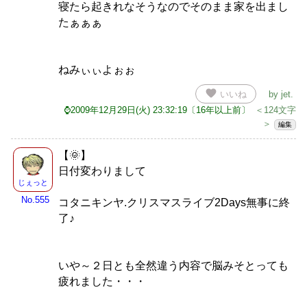
寝たら起きれなそうなのでそのまま家を出まし
たぁぁぁ
ねみぃぃよぉぉ
favorite
いいね
by
jet
.
⌚2009年12月29日(火) 23:32:19〔16年以上前〕
＜124文字
＞
編集
【🌞】
日付変わりまして
じぇっと
No.555
コタニキンヤ.クリスマスライブ2Days無事に終
了♪
いや～２日とも全然違う内容で脳みそとっても
疲れました・・・