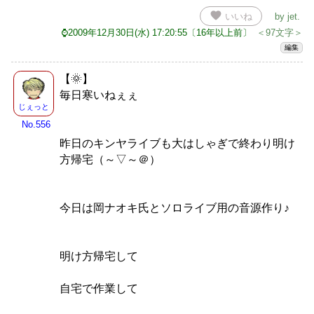
favorite
いいね
by
jet
.
⌚2009年12月30日(水) 17:20:55〔16年以上前〕
＜97文字＞
編集
【🌞】
毎日寒いねぇぇ
じぇっと
No.556
昨日のキンヤライブも大はしゃぎで終わり明け
方帰宅（～▽～＠）
今日は岡ナオキ氏とソロライブ用の音源作り♪
明け方帰宅して
自宅で作業して