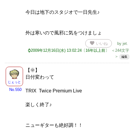
今日は地下のスタジオで一日先生♪
外は寒いので風邪に気をつけましょ
favorite
いいね
by
jet
.
⌚2009年12月16日(水) 13:02:24〔16年以上前〕
＜244文字
＞
編集
【🌞】
日付変わって
じぇっと
No.550
TRIX Twice Premium Live
楽しく終了♪
ニューギターも絶好調！！