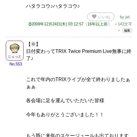
ハタラコウ♪ハタラコウ♪
favorite
いいね
by
jet
.
⌚2009年12月24日(木) 03:12:57〔16年以上前〕
＜143文字
＞
編集
【🌞】
日付変わってTRIX Twice Premium Live無事に終
じぇっと
了♪
No.553
これで年内のTRIXライブが全て終わりましたぁ
ぁぁ
各会場に足を運んでいただいた皆様
今年もありがとうございました！！
もう既に来年のスケージュールも出ております