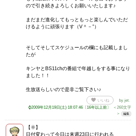
ので引き続きよろしくお願いいたします♪
まだまだ進化してもっともっと楽しんでいただ
けるように頑張ります（V＾－°）
そしてそしてスケジュールの欄にも記載しまし
たが
キンヤとBS11chの番組で年越しをする事になり
ました！！
生放送らしいので是非ご覧下さい♪
favorite
いいね
by
jet
.
⌚2009年12月19日(土) 18:07:46〔16年以上前〕
＜260文字
＞
編集
【🌞】
日付変わって今日は来週23日に行われる