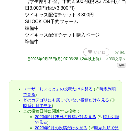
【学生割引料金】予約2,500円(税込2,750円)／当
日3,000円(税込3,300円)
ツイキャス配信チケット 3,800円
SHOCK-ON予約フォーム
準備中
ツイキャス配信チケット購入ページ
準備中
favorite
いいね
by
jet
.
⌚2023年9月25日(月) 07:06:28〔2年以上前〕
＜930文字＞
編集
ユーザ「じぇっと」の投稿だけを見る
(※
時系列順
で見る
)
どのカテゴリにも属していない投稿だけを見る
(※
時系列順で見る
)
この投稿日時に関連する投稿：
2023年9月25日の投稿だけを見る
(※
時系列順
で見る
)
2023年9月の投稿だけを見る
(※
時系列順で見