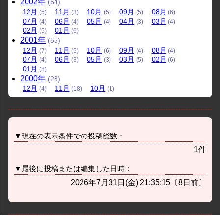
2002
年
(54)
12
月
11
月
10
月
09
月
08
月
(5)
(3)
(5)
(5)
(6)
07
月
06
月
05
月
04
月
03
月
(4)
(4)
(4)
(3)
(4)
02
月
01
月
(5)
(6)
2001
年
(55)
12
月
11
月
10
月
09
月
08
月
(7)
(5)
(6)
(4)
(4)
07
月
06
月
05
月
03
月
02
月
(4)
(3)
(3)
(5)
(6)
01
月
(8)
2000
年
(23)
12
月
11
月
10
月
(4)
(18)
(1)
▼現在の表示条件での投稿総数：
1件
▼最後に投稿または編集した日時：
2026年7月31日(金) 21:35:15〔8日前〕