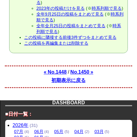
る
)
2023年の投稿だけを見る
(※
時系列順で見る
)
全年9月25日の投稿をまとめて見る
(※
時系列
順で見る
)
全年全月25日の投稿をまとめて見る
(※
時系
列順で見る
)
この投稿に隣接する前後3件ずつをまとめて見る
この投稿を再編集または削除する
« No.1448
/
No.1450 »
初期表示に戻る
DASHBOARD
■日付一覧：
2026
年
(31)
07
月
06
月
05
月
04
月
03
月
(4)
(4)
(5)
(2)
(5)