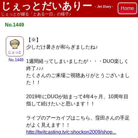
じぇっとだいありー
- Jet Diary -
Home
じぇっとが綴る「とある一日」の様子♪
No.1449
【🌞】
少しだけ暑さが和らぎましたね♪
じぇっと
No.1449
1週間経ってしまいましたが・・・DUO楽しく
終了♪♪♪
たくさんのご来場ご視聴ありがとうございまし
た！！
2019年にDUOが始まって4年4ヶ月、10周年目
指して続けたいと思います！！
ライブのアーカイブはこちら、窪田さんの手足
がよく見えます！！
http://twitcasting.tv/c:shockon2009/shop...