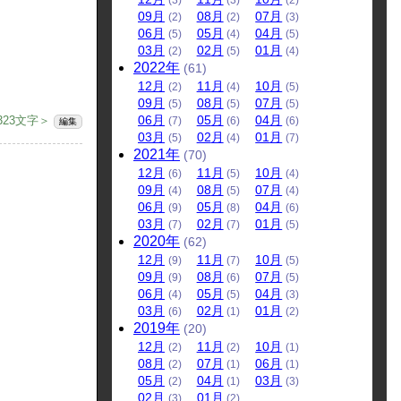
(3)
(3)
(2)
09
月
08
月
07
月
(2)
(2)
(3)
06
月
05
月
04
月
(5)
(4)
(5)
03
月
02
月
01
月
(2)
(5)
(4)
2022
年
(61)
12
月
11
月
10
月
(2)
(4)
(5)
09
月
08
月
07
月
(5)
(5)
(5)
06
月
05
月
04
月
323文字＞
(7)
(6)
(6)
編集
03
月
02
月
01
月
(5)
(4)
(7)
2021
年
(70)
12
月
11
月
10
月
(6)
(5)
(4)
09
月
08
月
07
月
(4)
(5)
(4)
06
月
05
月
04
月
(9)
(8)
(6)
03
月
02
月
01
月
(7)
(7)
(5)
2020
年
(62)
12
月
11
月
10
月
(9)
(7)
(5)
09
月
08
月
07
月
(9)
(6)
(5)
06
月
05
月
04
月
(4)
(5)
(3)
03
月
02
月
01
月
(6)
(1)
(2)
2019
年
(20)
12
月
11
月
10
月
(2)
(2)
(1)
08
月
07
月
06
月
(2)
(1)
(1)
05
月
04
月
03
月
(2)
(1)
(3)
02
月
01
月
(3)
(2)