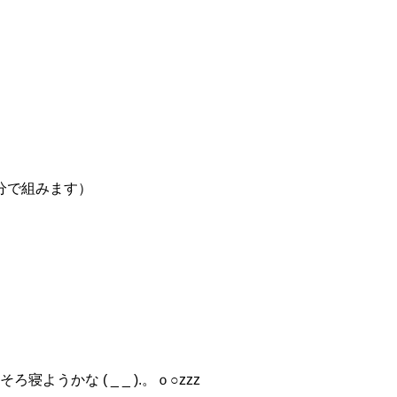
分で組みます）
うかな ( _ _ ).。ｏ○zzz