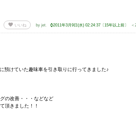
favorite
いいね
by
jet
.
⌚2011年3月9日(水) 02:24:37〔15年以上前〕
＜
さんに預けていた趣味車を引き取りに行ってきました♪
グの改善・・・などなど
て頂きました！！