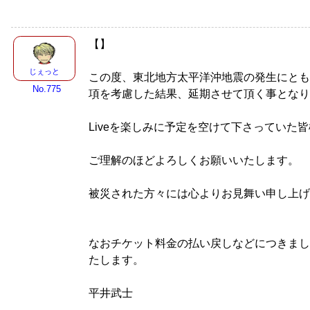
【】
じぇっと
この度、東北地方太平洋沖地震の発生にともない3
No.775
項を考慮した結果、延期させて頂く事となり
Liveを楽しみに予定を空けて下さっていた
ご理解のほどよろしくお願いいたします。
被災された方々には心よりお見舞い申し上げ
なおチケット料金の払い戻しなどにつきまし
たします。
平井武士