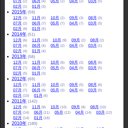
07
月
06
月
05
月
04
月
03
月
(2)
(4)
(2)
(2)
(5)
02
月
01
月
(1)
(3)
2015
年
(59)
12
月
11
月
10
月
09
月
08
月
(3)
(6)
(2)
(3)
(3)
07
月
06
月
05
月
04
月
03
月
(2)
(7)
(7)
(7)
(5)
02
月
01
月
(9)
(5)
2014
年
(51)
12
月
11
月
10
月
09
月
08
月
(6)
(10)
(9)
(2)
(2)
07
月
06
月
05
月
04
月
03
月
(4)
(4)
(2)
(3)
(1)
02
月
01
月
(4)
(4)
2013
年
(58)
12
月
11
月
10
月
09
月
08
月
(3)
(3)
(6)
(3)
(6)
07
月
06
月
05
月
04
月
03
月
(7)
(7)
(5)
(5)
(5)
02
月
01
月
(5)
(3)
2012
年
(69)
12
月
11
月
10
月
09
月
08
月
(7)
(3)
(2)
(5)
(6)
07
月
06
月
05
月
04
月
03
月
(7)
(9)
(3)
(6)
(5)
02
月
01
月
(10)
(6)
2011
年
(142)
12
月
11
月
10
月
09
月
08
月
(9)
(9)
(10)
(9)
(10)
07
月
06
月
05
月
04
月
03
月
(14)
(11)
(12)
(14)
(12)
02
月
01
月
(14)
(18)
2010
年
(180)