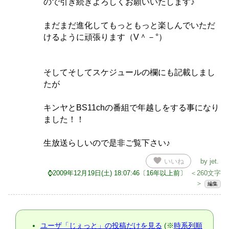
ので引き続きよろしくお願いいたします♪
まだまだ進化してもっともっと楽しんでいただ
けるように頑張ります（V＾－°）
そしてそしてスケジュールの欄にも記載しまし
たが
キンヤとBS11chの番組で年越しをする事になり
ました！！
生放送らしいので是非ご覧下さい♪
favorite
いいね
by
jet
.
⌚2009年12月19日(土) 18:07:46〔16年以上前〕
＜260文字
＞
編集
ユーザ「じぇっと」の投稿だけを見る
(※
時系列順