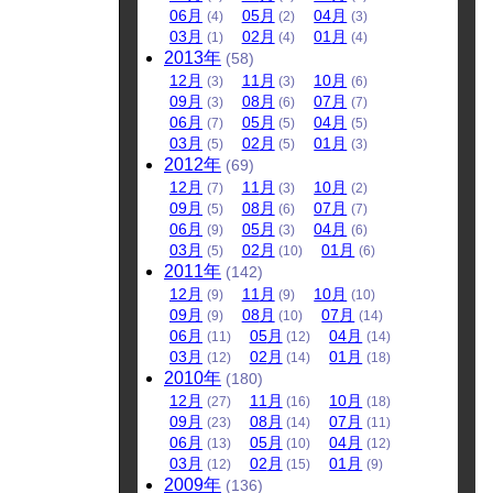
06
月
05
月
04
月
(4)
(2)
(3)
03
月
02
月
01
月
(1)
(4)
(4)
2013
年
(58)
12
月
11
月
10
月
(3)
(3)
(6)
09
月
08
月
07
月
(3)
(6)
(7)
06
月
05
月
04
月
(7)
(5)
(5)
03
月
02
月
01
月
(5)
(5)
(3)
2012
年
(69)
12
月
11
月
10
月
(7)
(3)
(2)
09
月
08
月
07
月
(5)
(6)
(7)
06
月
05
月
04
月
(9)
(3)
(6)
03
月
02
月
01
月
(5)
(10)
(6)
2011
年
(142)
12
月
11
月
10
月
(9)
(9)
(10)
09
月
08
月
07
月
(9)
(10)
(14)
06
月
05
月
04
月
(11)
(12)
(14)
03
月
02
月
01
月
(12)
(14)
(18)
2010
年
(180)
12
月
11
月
10
月
(27)
(16)
(18)
09
月
08
月
07
月
(23)
(14)
(11)
06
月
05
月
04
月
(13)
(10)
(12)
03
月
02
月
01
月
(12)
(15)
(9)
2009
年
(136)