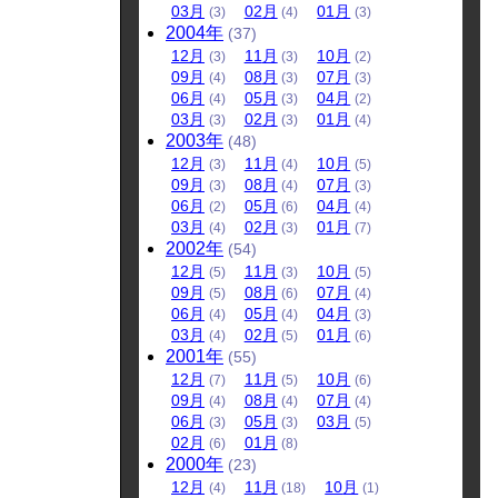
03
月
02
月
01
月
(3)
(4)
(3)
2004
年
(37)
12
月
11
月
10
月
(3)
(3)
(2)
09
月
08
月
07
月
(4)
(3)
(3)
06
月
05
月
04
月
(4)
(3)
(2)
03
月
02
月
01
月
(3)
(3)
(4)
2003
年
(48)
12
月
11
月
10
月
(3)
(4)
(5)
09
月
08
月
07
月
(3)
(4)
(3)
06
月
05
月
04
月
(2)
(6)
(4)
03
月
02
月
01
月
(4)
(3)
(7)
2002
年
(54)
12
月
11
月
10
月
(5)
(3)
(5)
09
月
08
月
07
月
(5)
(6)
(4)
06
月
05
月
04
月
(4)
(4)
(3)
03
月
02
月
01
月
(4)
(5)
(6)
2001
年
(55)
12
月
11
月
10
月
(7)
(5)
(6)
09
月
08
月
07
月
(4)
(4)
(4)
06
月
05
月
03
月
(3)
(3)
(5)
02
月
01
月
(6)
(8)
2000
年
(23)
12
月
11
月
10
月
(4)
(18)
(1)