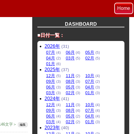
Home
DASHBOARD
■日付一覧：
2026
年
(31)
07
月
06
月
05
月
(4)
(4)
(5)
04
月
03
月
02
月
(2)
(5)
(5)
01
月
(6)
2025
年
(37)
12
月
11
月
10
月
(5)
(2)
(4)
09
月
08
月
07
月
(3)
(3)
(2)
06
月
05
月
04
月
(3)
(3)
(3)
03
月
02
月
01
月
(3)
(3)
(3)
2024
年
(41)
12
月
11
月
10
月
(4)
(3)
(4)
09
月
08
月
07
月
(3)
(4)
(4)
06
月
05
月
04
月
(4)
(2)
(4)
03
月
02
月
01
月
(4)
(2)
(3)
146文字＞
編集
2023
年
(40)
12
月
11
月
10
月