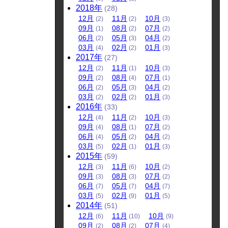
2018
年
(28)
12
月
11
月
10
月
(2)
(2)
(3)
09
月
08
月
07
月
(1)
(2)
(2)
06
月
05
月
04
月
(2)
(3)
(2)
03
月
02
月
01
月
(4)
(2)
(3)
2017
年
(27)
12
月
11
月
10
月
(2)
(1)
(3)
09
月
08
月
07
月
(2)
(4)
(1)
06
月
05
月
04
月
(2)
(3)
(2)
03
月
02
月
01
月
(2)
(2)
(3)
2016
年
(33)
12
月
11
月
10
月
(4)
(2)
(3)
09
月
08
月
07
月
(4)
(1)
(2)
06
月
05
月
04
月
(4)
(2)
(2)
03
月
02
月
01
月
(5)
(1)
(3)
2015
年
(59)
12
月
11
月
10
月
(3)
(6)
(2)
09
月
08
月
07
月
(3)
(3)
(2)
06
月
05
月
04
月
(7)
(7)
(7)
03
月
02
月
01
月
(5)
(9)
(5)
2014
年
(51)
12
月
11
月
10
月
(6)
(10)
(9)
09
月
08
月
07
月
(2)
(2)
(4)