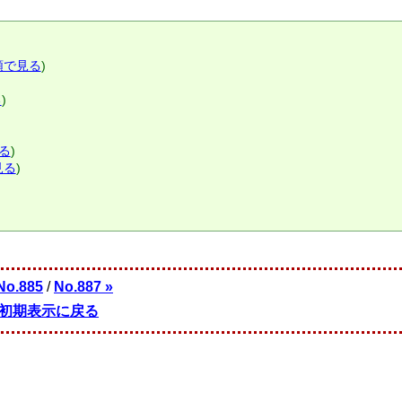
順で見る
)
る
)
る
)
見る
)
No.885
/
No.887 »
初期表示に戻る