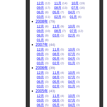
12
月
11
月
10
月
(12)
(14)
(19)
09
月
08
月
07
月
(17)
(13)
(16)
06
月
05
月
04
月
(8)
(7)
(7)
03
月
02
月
01
月
(11)
(6)
(6)
2008
年
(79)
12
月
11
月
10
月
(8)
(9)
(9)
09
月
08
月
07
月
(10)
(7)
(12)
06
月
03
月
02
月
(9)
(1)
(6)
01
月
(8)
2007
年
(44)
12
月
11
月
10
月
(8)
(5)
(3)
09
月
08
月
07
月
(3)
(3)
(5)
06
月
05
月
04
月
(3)
(4)
(3)
03
月
02
月
01
月
(3)
(2)
(2)
2006
年
(39)
12
月
11
月
10
月
(3)
(4)
(4)
09
月
08
月
07
月
(2)
(2)
(5)
06
月
05
月
04
月
(3)
(4)
(3)
03
月
02
月
01
月
(2)
(3)
(4)
2005
年
(43)
12
月
11
月
10
月
(3)
(4)
(3)
09
月
08
月
07
月
(3)
(3)
(5)
06
月
05
月
04
月
(5)
(4)
(3)