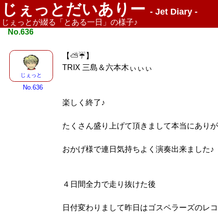
じぇっとだいありー
- Jet Diary -
じぇっとが綴る「とある一日」の様子♪
No.636
【⛅☔】
TRIX 三島＆六本木ぃぃぃ
じぇっと
No.636
楽しく終了♪
たくさん盛り上げて頂きまして本当にありが
おかげ様で連日気持ちよく演奏出来ました♪
４日間全力で走り抜けた後
日付変わりまして昨日はゴスペラーズのレコ