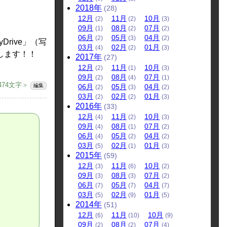
2018
年
(28)
12
月
11
月
10
月
(2)
(2)
(3)
09
月
08
月
07
月
(1)
(2)
(2)
06
月
05
月
04
月
(2)
(3)
(2)
rive」（写
03
月
02
月
01
月
(4)
(2)
(3)
します！！
2017
年
(27)
12
月
11
月
10
月
(2)
(1)
(3)
09
月
08
月
07
月
(2)
(4)
(1)
474文字＞
編集
06
月
05
月
04
月
(2)
(3)
(2)
03
月
02
月
01
月
(2)
(2)
(3)
2016
年
(33)
12
月
11
月
10
月
(4)
(2)
(3)
09
月
08
月
07
月
(4)
(1)
(2)
06
月
05
月
04
月
(4)
(2)
(2)
03
月
02
月
01
月
(5)
(1)
(3)
2015
年
(59)
12
月
11
月
10
月
(3)
(6)
(2)
09
月
08
月
07
月
(3)
(3)
(2)
06
月
05
月
04
月
(7)
(7)
(7)
03
月
02
月
01
月
(5)
(9)
(5)
2014
年
(51)
12
月
11
月
10
月
(6)
(10)
(9)
09
月
08
月
07
月
(2)
(2)
(4)