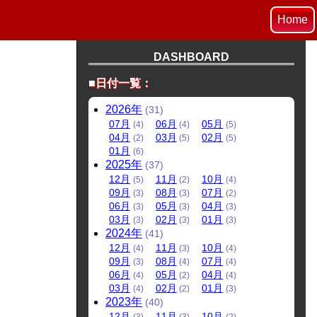
Home
DASHBOARD
■日付一覧：
2026
年
(31)
07
月
06
月
05
月
(4)
(4)
(5)
04
月
03
月
02
月
(2)
(5)
(5)
01
月
(6)
2025
年
(37)
12
月
11
月
10
月
(5)
(2)
(4)
09
月
08
月
07
月
(3)
(3)
(2)
06
月
05
月
04
月
(3)
(3)
(3)
03
月
02
月
01
月
(3)
(3)
(3)
2024
年
(41)
12
月
11
月
10
月
(4)
(3)
(4)
09
月
08
月
07
月
(3)
(4)
(4)
06
月
05
月
04
月
(4)
(2)
(4)
03
月
02
月
01
月
(4)
(2)
(3)
2023
年
(40)
12
月
11
月
10
月