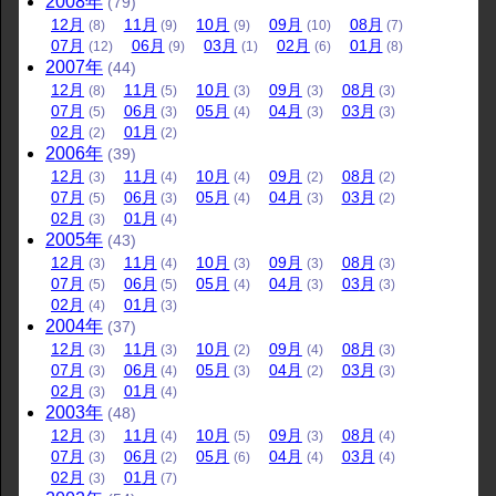
2008
年
(79)
12
月
11
月
10
月
09
月
08
月
(8)
(9)
(9)
(10)
(7)
07
月
06
月
03
月
02
月
01
月
(12)
(9)
(1)
(6)
(8)
2007
年
(44)
12
月
11
月
10
月
09
月
08
月
(8)
(5)
(3)
(3)
(3)
07
月
06
月
05
月
04
月
03
月
(5)
(3)
(4)
(3)
(3)
02
月
01
月
(2)
(2)
2006
年
(39)
12
月
11
月
10
月
09
月
08
月
(3)
(4)
(4)
(2)
(2)
07
月
06
月
05
月
04
月
03
月
(5)
(3)
(4)
(3)
(2)
02
月
01
月
(3)
(4)
2005
年
(43)
12
月
11
月
10
月
09
月
08
月
(3)
(4)
(3)
(3)
(3)
07
月
06
月
05
月
04
月
03
月
(5)
(5)
(4)
(3)
(3)
02
月
01
月
(4)
(3)
2004
年
(37)
12
月
11
月
10
月
09
月
08
月
(3)
(3)
(2)
(4)
(3)
07
月
06
月
05
月
04
月
03
月
(3)
(4)
(3)
(2)
(3)
02
月
01
月
(3)
(4)
2003
年
(48)
12
月
11
月
10
月
09
月
08
月
(3)
(4)
(5)
(3)
(4)
07
月
06
月
05
月
04
月
03
月
(3)
(2)
(6)
(4)
(4)
02
月
01
月
(3)
(7)