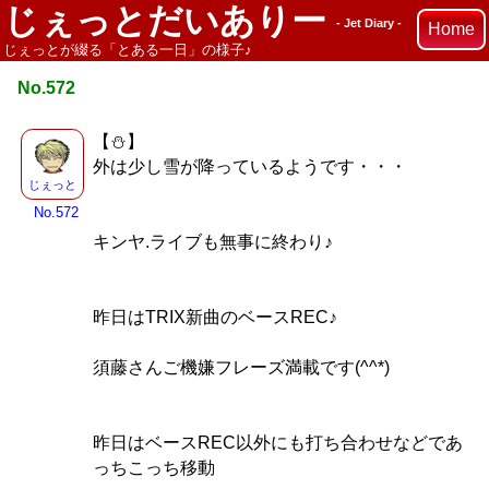
じぇっとだいありー
- Jet Diary -
Home
じぇっとが綴る「とある一日」の様子♪
No.572
【⛄】
外は少し雪が降っているようです・・・
じぇっと
No.572
キンヤ.ライブも無事に終わり♪
昨日はTRIX新曲のベースREC♪
須藤さんご機嫌フレーズ満載です(^^*)
昨日はベースREC以外にも打ち合わせなどであ
っちこっち移動