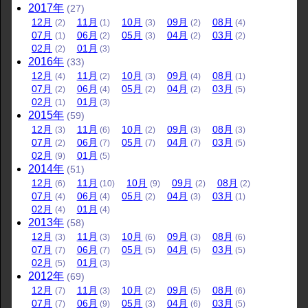
2017
年
(27)
12
月
11
月
10
月
09
月
08
月
(2)
(1)
(3)
(2)
(4)
07
月
06
月
05
月
04
月
03
月
(1)
(2)
(3)
(2)
(2)
02
月
01
月
(2)
(3)
2016
年
(33)
12
月
11
月
10
月
09
月
08
月
(4)
(2)
(3)
(4)
(1)
07
月
06
月
05
月
04
月
03
月
(2)
(4)
(2)
(2)
(5)
02
月
01
月
(1)
(3)
2015
年
(59)
12
月
11
月
10
月
09
月
08
月
(3)
(6)
(2)
(3)
(3)
07
月
06
月
05
月
04
月
03
月
(2)
(7)
(7)
(7)
(5)
02
月
01
月
(9)
(5)
2014
年
(51)
12
月
11
月
10
月
09
月
08
月
(6)
(10)
(9)
(2)
(2)
07
月
06
月
05
月
04
月
03
月
(4)
(4)
(2)
(3)
(1)
02
月
01
月
(4)
(4)
2013
年
(58)
12
月
11
月
10
月
09
月
08
月
(3)
(3)
(6)
(3)
(6)
07
月
06
月
05
月
04
月
03
月
(7)
(7)
(5)
(5)
(5)
02
月
01
月
(5)
(3)
2012
年
(69)
12
月
11
月
10
月
09
月
08
月
(7)
(3)
(2)
(5)
(6)
07
月
06
月
05
月
04
月
03
月
(7)
(9)
(3)
(6)
(5)