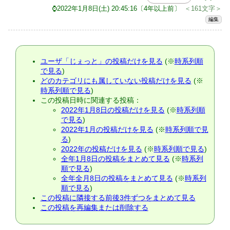
⌚2022年1月8日(土) 20:45:16〔4年以上前〕
＜161文字＞
編集
ユーザ「じぇっと」の投稿だけを見る
(※
時系列順
で見る
)
どのカテゴリにも属していない投稿だけを見る
(※
時系列順で見る
)
この投稿日時に関連する投稿：
2022年1月8日の投稿だけを見る
(※
時系列順
で見る
)
2022年1月の投稿だけを見る
(※
時系列順で見
る
)
2022年の投稿だけを見る
(※
時系列順で見る
)
全年1月8日の投稿をまとめて見る
(※
時系列
順で見る
)
全年全月8日の投稿をまとめて見る
(※
時系列
順で見る
)
この投稿に隣接する前後3件ずつをまとめて見る
この投稿を再編集または削除する