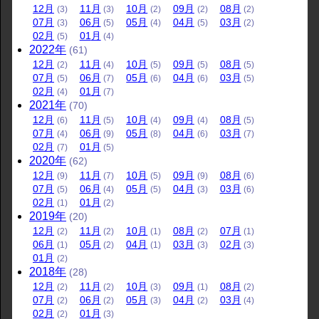
12
月
11
月
10
月
09
月
08
月
(3)
(3)
(2)
(2)
(2)
07
月
06
月
05
月
04
月
03
月
(3)
(5)
(4)
(5)
(2)
02
月
01
月
(5)
(4)
2022
年
(61)
12
月
11
月
10
月
09
月
08
月
(2)
(4)
(5)
(5)
(5)
07
月
06
月
05
月
04
月
03
月
(5)
(7)
(6)
(6)
(5)
02
月
01
月
(4)
(7)
2021
年
(70)
12
月
11
月
10
月
09
月
08
月
(6)
(5)
(4)
(4)
(5)
07
月
06
月
05
月
04
月
03
月
(4)
(9)
(8)
(6)
(7)
02
月
01
月
(7)
(5)
2020
年
(62)
12
月
11
月
10
月
09
月
08
月
(9)
(7)
(5)
(9)
(6)
07
月
06
月
05
月
04
月
03
月
(5)
(4)
(5)
(3)
(6)
02
月
01
月
(1)
(2)
2019
年
(20)
12
月
11
月
10
月
08
月
07
月
(2)
(2)
(1)
(2)
(1)
06
月
05
月
04
月
03
月
02
月
(1)
(2)
(1)
(3)
(3)
01
月
(2)
2018
年
(28)
12
月
11
月
10
月
09
月
08
月
(2)
(2)
(3)
(1)
(2)
07
月
06
月
05
月
04
月
03
月
(2)
(2)
(3)
(2)
(4)
02
月
01
月
(2)
(3)