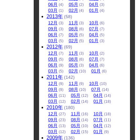
06
月
05
月
04
月
(4)
(2)
(3)
03
月
02
月
01
月
(1)
(4)
(4)
2013
年
(58)
12
月
11
月
10
月
(3)
(3)
(6)
09
月
08
月
07
月
(3)
(6)
(7)
06
月
05
月
04
月
(7)
(5)
(5)
03
月
02
月
01
月
(5)
(5)
(3)
2012
年
(69)
12
月
11
月
10
月
(7)
(3)
(2)
09
月
08
月
07
月
(5)
(6)
(7)
06
月
05
月
04
月
(9)
(3)
(6)
03
月
02
月
01
月
(5)
(10)
(6)
2011
年
(142)
12
月
11
月
10
月
(9)
(9)
(10)
09
月
08
月
07
月
(9)
(10)
(14)
06
月
05
月
04
月
(11)
(12)
(14)
03
月
02
月
01
月
(12)
(14)
(18)
2010
年
(180)
12
月
11
月
10
月
(27)
(16)
(18)
09
月
08
月
07
月
(23)
(14)
(11)
06
月
05
月
04
月
(13)
(10)
(12)
03
月
02
月
01
月
(12)
(15)
(9)
2009
年
(136)