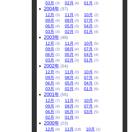
03
月
02
月
01
月
(3)
(4)
(3)
2004
年
(37)
12
月
11
月
10
月
(3)
(3)
(2)
09
月
08
月
07
月
(4)
(3)
(3)
06
月
05
月
04
月
(4)
(3)
(2)
03
月
02
月
01
月
(3)
(3)
(4)
2003
年
(48)
12
月
11
月
10
月
(3)
(4)
(5)
09
月
08
月
07
月
(3)
(4)
(3)
06
月
05
月
04
月
(2)
(6)
(4)
03
月
02
月
01
月
(4)
(3)
(7)
2002
年
(54)
12
月
11
月
10
月
(5)
(3)
(5)
09
月
08
月
07
月
(5)
(6)
(4)
06
月
05
月
04
月
(4)
(4)
(3)
03
月
02
月
01
月
(4)
(5)
(6)
2001
年
(55)
12
月
11
月
10
月
(7)
(5)
(6)
09
月
08
月
07
月
(4)
(4)
(4)
06
月
05
月
03
月
(3)
(3)
(5)
02
月
01
月
(6)
(8)
2000
年
(23)
12
月
11
月
10
月
(4)
(18)
(1)