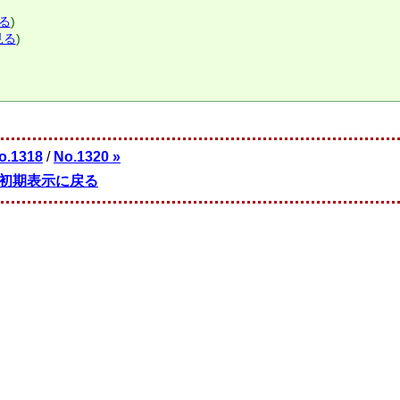
る
)
見る
)
o.1318
/
No.1320 »
初期表示に戻る