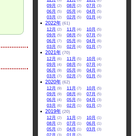
(3)
(3)
(2)
09
月
08
月
07
月
(2)
(2)
(3)
06
月
05
月
04
月
(5)
(4)
(5)
03
月
02
月
01
月
(2)
(5)
(4)
2022
年
(61)
12
月
11
月
10
月
(2)
(4)
(5)
09
月
08
月
07
月
(5)
(5)
(5)
06
月
05
月
04
月
(7)
(6)
(6)
03
月
02
月
01
月
(5)
(4)
(7)
2021
年
(70)
12
月
11
月
10
月
(6)
(5)
(4)
09
月
08
月
07
月
(4)
(5)
(4)
06
月
05
月
04
月
(9)
(8)
(6)
03
月
02
月
01
月
(7)
(7)
(5)
2020
年
(62)
12
月
11
月
10
月
(9)
(7)
(5)
09
月
08
月
07
月
(9)
(6)
(5)
06
月
05
月
04
月
(4)
(5)
(3)
03
月
02
月
01
月
(6)
(1)
(2)
2019
年
(20)
12
月
11
月
10
月
(2)
(2)
(1)
08
月
07
月
06
月
(2)
(1)
(1)
05
月
04
月
03
月
(2)
(1)
(3)
02
月
01
月
(3)
(2)