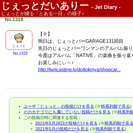
じぇっとだいありー
- Jet Diary -
じぇっとが綴る「とある一日」の様子♪
No.1319
【🌞】
明日は、じぇっとバーGARAGE131回目
じぇっと
先日のじぇっとバーワンマンのアルバム振り
No.1319
今度はアルバム「NATIVE」の楽曲を振り
お楽しみにぃ～♪
http://twitcasting.tv/dottokinya/shopcar...
ユーザ「じぇっと」の投稿だけを見る
(※
時系列順で見る
)
どのカテゴリにも属していない投稿だけを見る
(※
時系列
この投稿日時に関連する投稿：
2021年5月28日の投稿だけを見る
(※
時系列順で見
2021年5月の投稿だけを見る
(※
時系列順で見る
)