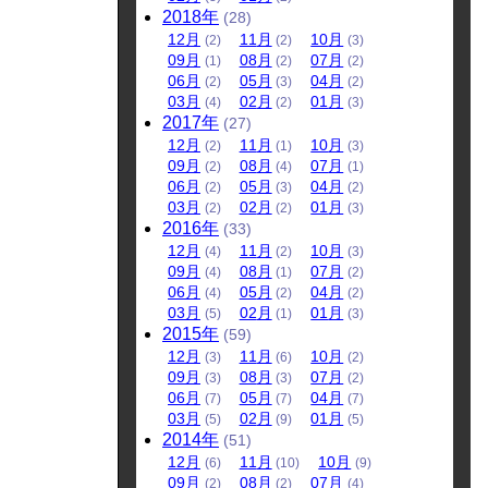
2018
年
(28)
12
月
11
月
10
月
(2)
(2)
(3)
09
月
08
月
07
月
(1)
(2)
(2)
06
月
05
月
04
月
(2)
(3)
(2)
03
月
02
月
01
月
(4)
(2)
(3)
2017
年
(27)
12
月
11
月
10
月
(2)
(1)
(3)
09
月
08
月
07
月
(2)
(4)
(1)
06
月
05
月
04
月
(2)
(3)
(2)
03
月
02
月
01
月
(2)
(2)
(3)
2016
年
(33)
12
月
11
月
10
月
(4)
(2)
(3)
09
月
08
月
07
月
(4)
(1)
(2)
06
月
05
月
04
月
(4)
(2)
(2)
03
月
02
月
01
月
(5)
(1)
(3)
2015
年
(59)
12
月
11
月
10
月
(3)
(6)
(2)
09
月
08
月
07
月
(3)
(3)
(2)
06
月
05
月
04
月
(7)
(7)
(7)
03
月
02
月
01
月
(5)
(9)
(5)
2014
年
(51)
12
月
11
月
10
月
(6)
(10)
(9)
09
月
08
月
07
月
(2)
(2)
(4)