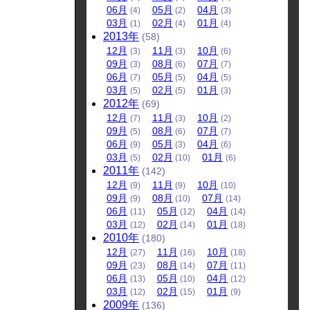
06
月
05
月
04
月
(4)
(2)
(3)
03
月
02
月
01
月
(1)
(4)
(4)
2013
年
(58)
12
月
11
月
10
月
(3)
(3)
(6)
09
月
08
月
07
月
(3)
(6)
(7)
06
月
05
月
04
月
(7)
(5)
(5)
03
月
02
月
01
月
(5)
(5)
(3)
2012
年
(69)
12
月
11
月
10
月
(7)
(3)
(2)
09
月
08
月
07
月
(5)
(6)
(7)
06
月
05
月
04
月
(9)
(3)
(6)
03
月
02
月
01
月
(5)
(10)
(6)
2011
年
(142)
12
月
11
月
10
月
(9)
(9)
(10)
09
月
08
月
07
月
(9)
(10)
(14)
06
月
05
月
04
月
(11)
(12)
(14)
03
月
02
月
01
月
(12)
(14)
(18)
2010
年
(180)
12
月
11
月
10
月
(27)
(16)
(18)
09
月
08
月
07
月
(23)
(14)
(11)
06
月
05
月
04
月
(13)
(10)
(12)
03
月
02
月
01
月
(12)
(15)
(9)
2009
年
(136)