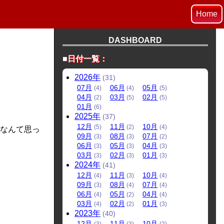
Home
DASHBOARD
■日付一覧：
2026
年
(31)
07
月
06
月
05
月
(4)
(4)
(5)
04
月
03
月
02
月
(2)
(5)
(5)
01
月
(6)
2025
年
(37)
12
月
11
月
10
月
(5)
(2)
(4)
なんて思っ
09
月
08
月
07
月
(3)
(3)
(2)
06
月
05
月
04
月
(3)
(3)
(3)
03
月
02
月
01
月
(3)
(3)
(3)
2024
年
(41)
12
月
11
月
10
月
(4)
(3)
(4)
09
月
08
月
07
月
(3)
(4)
(4)
06
月
05
月
04
月
(4)
(2)
(4)
03
月
02
月
01
月
(4)
(2)
(3)
2023
年
(40)
12
月
11
月
10
月