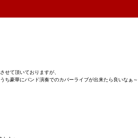
させて頂いておりますが、
うち豪華にバンド演奏でのカバーライブが出来たら良いなぁ～