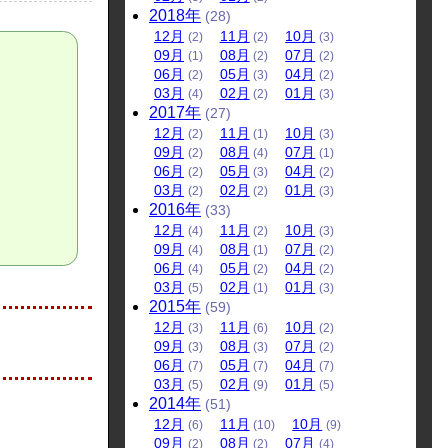
2018
年
(28)
12
月
11
月
10
月
(2)
(2)
(3)
09
月
08
月
07
月
(1)
(2)
(2)
06
月
05
月
04
月
(2)
(3)
(2)
03
月
02
月
01
月
(4)
(2)
(3)
2017
年
(27)
12
月
11
月
10
月
(2)
(1)
(3)
09
月
08
月
07
月
(2)
(4)
(1)
06
月
05
月
04
月
(2)
(3)
(2)
03
月
02
月
01
月
(2)
(2)
(3)
2016
年
(33)
12
月
11
月
10
月
(4)
(2)
(3)
09
月
08
月
07
月
(4)
(1)
(2)
06
月
05
月
04
月
(4)
(2)
(2)
03
月
02
月
01
月
(5)
(1)
(3)
2015
年
(59)
12
月
11
月
10
月
(3)
(6)
(2)
09
月
08
月
07
月
(3)
(3)
(2)
06
月
05
月
04
月
(7)
(7)
(7)
03
月
02
月
01
月
(5)
(9)
(5)
2014
年
(51)
12
月
11
月
10
月
(6)
(10)
(9)
09
月
08
月
07
月
(2)
(2)
(4)