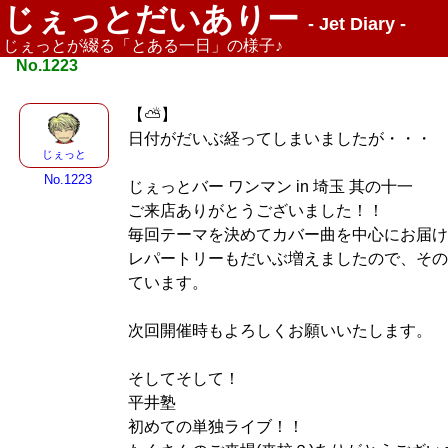
じぇっとだいありー
- Jet Diary -
じぇっとが綴る「とある一日」の様子♪
No.1223
【⛅】
日付がだいぶ経ってしまいましたが・・・
じぇっと
No.1223
じぇっとバー ワンマン in 埼玉 其の十一
ご来店ありがとうございました！！
毎回テーマを決めてカバー曲を中心にお届け
レパートリーもだいぶ増えましたので、その
ています。
次回開催時もよろしくお願いいたします。
そしてそして！
平井塾
初めての単独ライブ！！