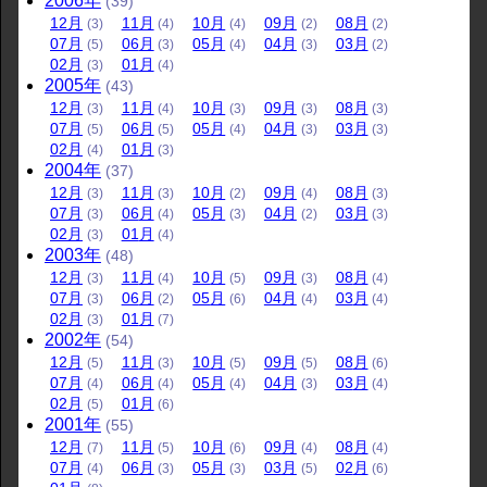
2006
年
(39)
12
月
11
月
10
月
09
月
08
月
(3)
(4)
(4)
(2)
(2)
07
月
06
月
05
月
04
月
03
月
(5)
(3)
(4)
(3)
(2)
02
月
01
月
(3)
(4)
2005
年
(43)
12
月
11
月
10
月
09
月
08
月
(3)
(4)
(3)
(3)
(3)
07
月
06
月
05
月
04
月
03
月
(5)
(5)
(4)
(3)
(3)
02
月
01
月
(4)
(3)
2004
年
(37)
12
月
11
月
10
月
09
月
08
月
(3)
(3)
(2)
(4)
(3)
07
月
06
月
05
月
04
月
03
月
(3)
(4)
(3)
(2)
(3)
02
月
01
月
(3)
(4)
2003
年
(48)
12
月
11
月
10
月
09
月
08
月
(3)
(4)
(5)
(3)
(4)
07
月
06
月
05
月
04
月
03
月
(3)
(2)
(6)
(4)
(4)
02
月
01
月
(3)
(7)
2002
年
(54)
12
月
11
月
10
月
09
月
08
月
(5)
(3)
(5)
(5)
(6)
07
月
06
月
05
月
04
月
03
月
(4)
(4)
(4)
(3)
(4)
02
月
01
月
(5)
(6)
2001
年
(55)
12
月
11
月
10
月
09
月
08
月
(7)
(5)
(6)
(4)
(4)
07
月
06
月
05
月
03
月
02
月
(4)
(3)
(3)
(5)
(6)