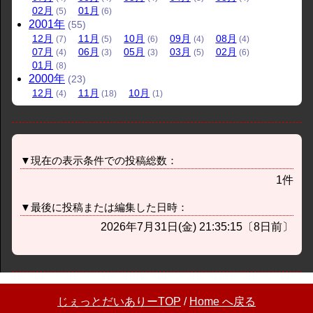
02
月
01
月
(5)
(6)
2001
年
(55)
12
月
11
月
10
月
09
月
08
月
(7)
(5)
(6)
(4)
(4)
07
月
06
月
05
月
03
月
02
月
(4)
(3)
(3)
(5)
(6)
01
月
(8)
2000
年
(23)
12
月
11
月
10
月
(4)
(18)
(1)
▼現在の表示条件での投稿総数：
1件
▼最後に投稿または編集した日時：
2026年7月31日(金) 21:35:15〔8日前〕
じぇっとだいありーTOP
/
Home へ戻る