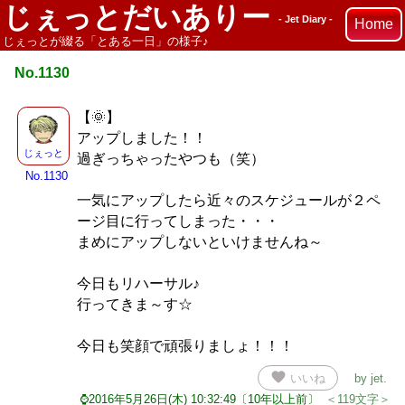
じぇっとだいありー
- Jet Diary -
Home
じぇっとが綴る「とある一日」の様子♪
No.1130
【🌞】
アップしました！！
じぇっと
過ぎっちゃったやつも（笑）
No.1130
一気にアップしたら近々のスケジュールが２ペ
ージ目に行ってしまった・・・
まめにアップしないといけませんね～
今日もリハーサル♪
行ってきま～す☆
今日も笑顔で頑張りましょ！！！
favorite
いいね
by
jet
.
⌚2016年5月26日(木) 10:32:49〔10年以上前〕
＜119文字＞