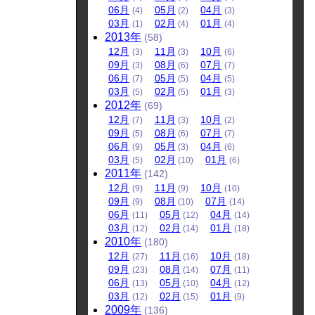
06
月
05
月
04
月
(4)
(2)
(3)
03
月
02
月
01
月
(1)
(4)
(4)
2013
年
(58)
12
月
11
月
10
月
(3)
(3)
(6)
09
月
08
月
07
月
(3)
(6)
(7)
06
月
05
月
04
月
(7)
(5)
(5)
03
月
02
月
01
月
(5)
(5)
(3)
2012
年
(69)
12
月
11
月
10
月
(7)
(3)
(2)
09
月
08
月
07
月
(5)
(6)
(7)
06
月
05
月
04
月
(9)
(3)
(6)
03
月
02
月
01
月
(5)
(10)
(6)
2011
年
(142)
12
月
11
月
10
月
(9)
(9)
(10)
09
月
08
月
07
月
(9)
(10)
(14)
06
月
05
月
04
月
(11)
(12)
(14)
03
月
02
月
01
月
(12)
(14)
(18)
2010
年
(180)
12
月
11
月
10
月
(27)
(16)
(18)
09
月
08
月
07
月
(23)
(14)
(11)
06
月
05
月
04
月
(13)
(10)
(12)
03
月
02
月
01
月
(12)
(15)
(9)
2009
年
(136)