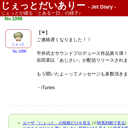
じぇっとだいありー
- Jet Diary -
じぇっとが綴る「とある一日」の様子♪
No.1098
【☔】
ご連絡遅くなりました！！
じぇっと
No.1098
平井武士サウンドプロデュース作品第５弾！
吉田茉以「あじさい」が配信リリースされま
もう聞いたよ～ってメッセージも多数頂きました
・iTunes
ユーザ「じぇっと」の投稿だけを見る
(※
時系列順で見る
)