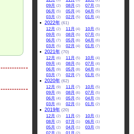
(3)
(3)
(2)
09
月
08
月
07
月
(2)
(2)
(3)
06
月
05
月
04
月
(5)
(4)
(5)
03
月
02
月
01
月
(2)
(5)
(4)
2022
年
(61)
12
月
11
月
10
月
(2)
(4)
(5)
09
月
08
月
07
月
(5)
(5)
(5)
06
月
05
月
04
月
(7)
(6)
(6)
03
月
02
月
01
月
(5)
(4)
(7)
2021
年
(70)
12
月
11
月
10
月
(6)
(5)
(4)
09
月
08
月
07
月
(4)
(5)
(4)
06
月
05
月
04
月
(9)
(8)
(6)
03
月
02
月
01
月
(7)
(7)
(5)
2020
年
(62)
12
月
11
月
10
月
(9)
(7)
(5)
09
月
08
月
07
月
(9)
(6)
(5)
06
月
05
月
04
月
(4)
(5)
(3)
03
月
02
月
01
月
(6)
(1)
(2)
2019
年
(20)
12
月
11
月
10
月
(2)
(2)
(1)
08
月
07
月
06
月
(2)
(1)
(1)
05
月
04
月
03
月
(2)
(1)
(3)
02
月
01
月
(3)
(2)