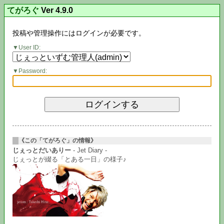
てがろぐ
Ver 4.9.0
投稿や管理操作にはログインが必要です。
User ID:
Password:
《この「てがろぐ」の情報》
じぇっとだいありー
- Jet Diary -
じぇっとが綴る「とある一日」の様子♪