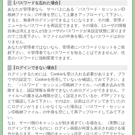
【パスワードを忘れた場合】
あなたが管理者なら、サーバ上にある「パスワード・セッションID
格納ファイル」の中身を空にして上書きアップロードして下さい。
すると、無条件ログインができるようになります。その後、管理メ
ニューからパスワードを再設定できます。その場合、(ユーザの情報
自体は消えませんが)全ユーザのパスワードが未設定状態に戻ります
のでご注意下さい。※ファイルの中身を覗いてもパスワードは分か
りません。
あなたが管理者ではないなら、管理者にパスワードリセットをご依
頼下さい。※管理者でもパスワードを知ることはできませんが、任
意のパスワードに強制変更できます。
【ログインできない場合】
ログインするためには、Cookieを受け入れる必要があります。ブラ
ウザの設定で、Cookieを拒否していないか確認してみて下さい。ま
た、「パスワード・セッションID格納ファイル」への書き込みが失
敗すると、認証情報を保存できないためログインができません。フ
ァイルへの書き込み権限が正しく設定されているか、FTPソフトな
どで確認してみて下さい。そのほか、以前はログインできていたの
にログインがうまくいかなくなった場合は「パスワード・セッショ
ンID格納ファイル」の中身を空にして再アップロードしてみて下さ
い。
なお、サーバ側のキャッシュが効き過ぎている場合も、（実際には
ログインできているのに）ログイン画面が何度も表示され続ける場
合があります。サーバ側のキャッシュ設定（ロリポップアクセラレ