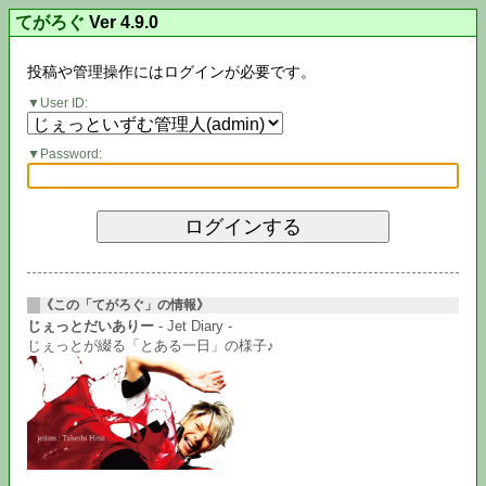
てがろぐ
Ver 4.9.0
投稿や管理操作にはログインが必要です。
User ID:
Password:
《この「てがろぐ」の情報》
じぇっとだいありー
- Jet Diary -
じぇっとが綴る「とある一日」の様子♪