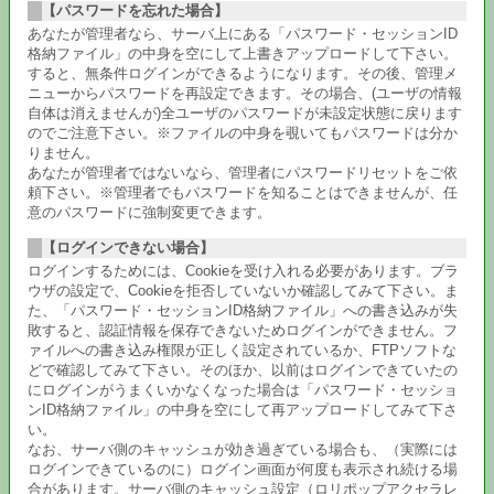
【パスワードを忘れた場合】
あなたが管理者なら、サーバ上にある「パスワード・セッションID
格納ファイル」の中身を空にして上書きアップロードして下さい。
すると、無条件ログインができるようになります。その後、管理メ
ニューからパスワードを再設定できます。その場合、(ユーザの情報
自体は消えませんが)全ユーザのパスワードが未設定状態に戻ります
のでご注意下さい。※ファイルの中身を覗いてもパスワードは分か
りません。
あなたが管理者ではないなら、管理者にパスワードリセットをご依
頼下さい。※管理者でもパスワードを知ることはできませんが、任
意のパスワードに強制変更できます。
【ログインできない場合】
ログインするためには、Cookieを受け入れる必要があります。ブラ
ウザの設定で、Cookieを拒否していないか確認してみて下さい。ま
た、「パスワード・セッションID格納ファイル」への書き込みが失
敗すると、認証情報を保存できないためログインができません。フ
ァイルへの書き込み権限が正しく設定されているか、FTPソフトな
どで確認してみて下さい。そのほか、以前はログインできていたの
にログインがうまくいかなくなった場合は「パスワード・セッショ
ンID格納ファイル」の中身を空にして再アップロードしてみて下さ
い。
なお、サーバ側のキャッシュが効き過ぎている場合も、（実際には
ログインできているのに）ログイン画面が何度も表示され続ける場
合があります。サーバ側のキャッシュ設定（ロリポップアクセラレ