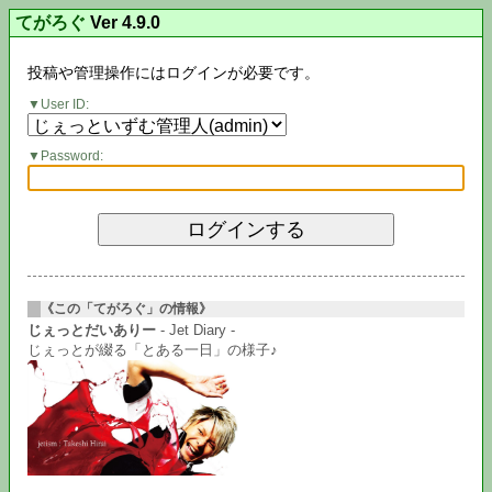
てがろぐ
Ver 4.9.0
投稿や管理操作にはログインが必要です。
User ID:
Password:
《この「てがろぐ」の情報》
じぇっとだいありー
- Jet Diary -
じぇっとが綴る「とある一日」の様子♪