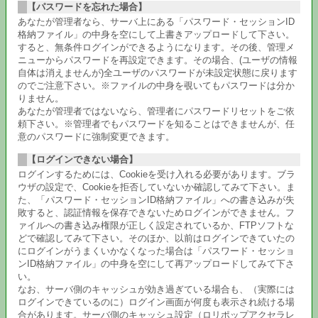
【パスワードを忘れた場合】
あなたが管理者なら、サーバ上にある「パスワード・セッションID
格納ファイル」の中身を空にして上書きアップロードして下さい。
すると、無条件ログインができるようになります。その後、管理メ
ニューからパスワードを再設定できます。その場合、(ユーザの情報
自体は消えませんが)全ユーザのパスワードが未設定状態に戻ります
のでご注意下さい。※ファイルの中身を覗いてもパスワードは分か
りません。
あなたが管理者ではないなら、管理者にパスワードリセットをご依
頼下さい。※管理者でもパスワードを知ることはできませんが、任
意のパスワードに強制変更できます。
【ログインできない場合】
ログインするためには、Cookieを受け入れる必要があります。ブラ
ウザの設定で、Cookieを拒否していないか確認してみて下さい。ま
た、「パスワード・セッションID格納ファイル」への書き込みが失
敗すると、認証情報を保存できないためログインができません。フ
ァイルへの書き込み権限が正しく設定されているか、FTPソフトな
どで確認してみて下さい。そのほか、以前はログインできていたの
にログインがうまくいかなくなった場合は「パスワード・セッショ
ンID格納ファイル」の中身を空にして再アップロードしてみて下さ
い。
なお、サーバ側のキャッシュが効き過ぎている場合も、（実際には
ログインできているのに）ログイン画面が何度も表示され続ける場
合があります。サーバ側のキャッシュ設定（ロリポップアクセラレ