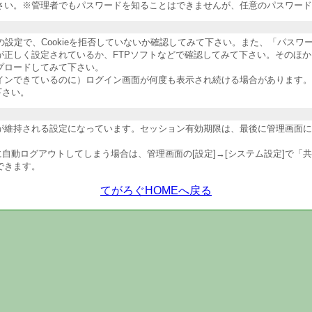
さい。※管理者でもパスワードを知ることはできませんが、任意のパスワード
ザの設定で、Cookieを拒否していないか確認してみて下さい。また、「パス
が正しく設定されているか、FTPソフトなどで確認してみて下さい。そのほ
プロードしてみて下さい。
インできているのに）ログイン画面が何度も表示され続ける場合があります。
下さい。
維持される設定になっています。セッション有効期限は、最後に管理画面にア
自動ログアウトしてしまう場合は、管理画面の[設定]→[システム設定]で「
できます。
てがろぐHOMEへ戻る