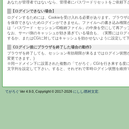
あなたが管理者ではないなら、管理者にパスワードリセットをご依頼下
【ログインできない場合】
ログインするためには、Cookieを受け入れる必要があります。ブラウ
を保存できないためログインができません。ファイルへの書き込み権限
は「パスワード・セッションID格納ファイル」の中身を空にして再アッ
なお、サーバ側のキャッシュが効き過ぎている場合も、（実際にはログ
するか、またはCGIに対してはキャッシュを効かせないように設定して
《ログイン後にブラウザを終了した場合の動作》
ブラウザを終了しても、セッション有効期限が来るまではログイン状態が
変更できます。)
※同一ドメイン下に設置された複数の「てがろぐ」CGIを行き来する度に
文字列を設定して下さい。すると、それぞれで常時ログイン状態を維持
てがろぐ
Ver 4.9.0, Copyright © 2017-2026
にしし/西村文宏
.