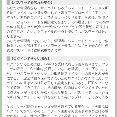
【パスワードを忘れた場合】
あなたが管理者なら、サーバ上にある「パスワード・セッションID
格納ファイル」の中身を空にして上書きアップロードして下さい。
すると、無条件ログインができるようになります。その後、管理メ
ニューからパスワードを再設定できます。その場合、(ユーザの情報
自体は消えませんが)全ユーザのパスワードが未設定状態に戻ります
のでご注意下さい。※ファイルの中身を覗いてもパスワードは分か
りません。
あなたが管理者ではないなら、管理者にパスワードリセットをご依
頼下さい。※管理者でもパスワードを知ることはできませんが、任
意のパスワードに強制変更できます。
【ログインできない場合】
ログインするためには、Cookieを受け入れる必要があります。ブラ
ウザの設定で、Cookieを拒否していないか確認してみて下さい。ま
た、「パスワード・セッションID格納ファイル」への書き込みが失
敗すると、認証情報を保存できないためログインができません。フ
ァイルへの書き込み権限が正しく設定されているか、FTPソフトな
どで確認してみて下さい。そのほか、以前はログインできていたの
にログインがうまくいかなくなった場合は「パスワード・セッショ
ンID格納ファイル」の中身を空にして再アップロードしてみて下さ
い。
なお、サーバ側のキャッシュが効き過ぎている場合も、（実際には
ログインできているのに）ログイン画面が何度も表示され続ける場
合があります。サーバ側のキャッシュ設定（ロリポップアクセラレ