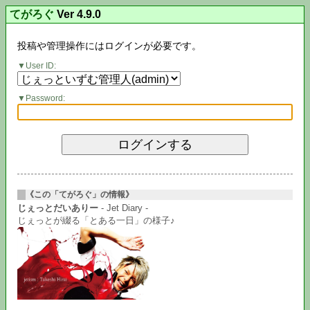
てがろぐ
Ver 4.9.0
投稿や管理操作にはログインが必要です。
User ID:
Password:
《この「てがろぐ」の情報》
じぇっとだいありー
- Jet Diary -
じぇっとが綴る「とある一日」の様子♪