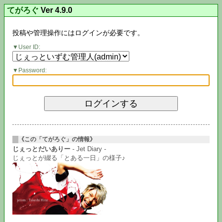
てがろぐ
Ver 4.9.0
投稿や管理操作にはログインが必要です。
User ID:
Password:
《この「てがろぐ」の情報》
じぇっとだいありー
- Jet Diary -
じぇっとが綴る「とある一日」の様子♪