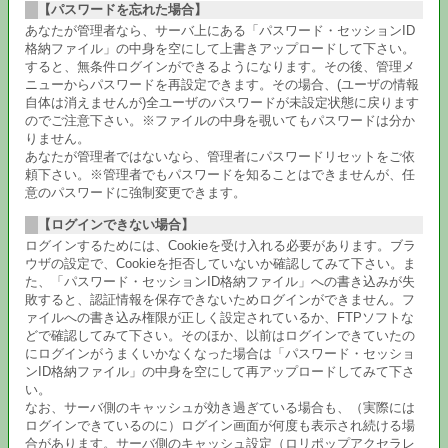
【パスワードを忘れた場合】
あなたが管理者なら、サーバ上にある「パスワード・セッションID
格納ファイル」の中身を空にして上書きアップロードして下さい。
すると、無条件ログインができるようになります。その後、管理メ
ニューからパスワードを再設定できます。その場合、(ユーザの情報
自体は消えませんが)全ユーザのパスワードが未設定状態に戻ります
のでご注意下さい。※ファイルの中身を覗いてもパスワードは分か
りません。
あなたが管理者ではないなら、管理者にパスワードリセットをご依
頼下さい。※管理者でもパスワードを知ることはできませんが、任
意のパスワードに強制変更できます。
【ログインできない場合】
ログインするためには、Cookieを受け入れる必要があります。ブラ
ウザの設定で、Cookieを拒否していないか確認してみて下さい。ま
た、「パスワード・セッションID格納ファイル」への書き込みが失
敗すると、認証情報を保存できないためログインができません。フ
ァイルへの書き込み権限が正しく設定されているか、FTPソフトな
どで確認してみて下さい。そのほか、以前はログインできていたの
にログインがうまくいかなくなった場合は「パスワード・セッショ
ンID格納ファイル」の中身を空にして再アップロードしてみて下さ
い。
なお、サーバ側のキャッシュが効き過ぎている場合も、（実際には
ログインできているのに）ログイン画面が何度も表示され続ける場
合があります。サーバ側のキャッシュ設定（ロリポップアクセラレ