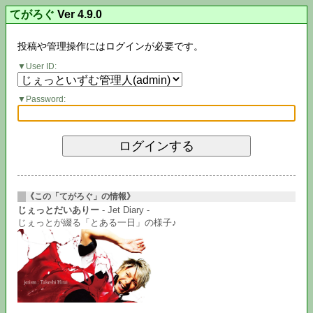
てがろぐ
Ver 4.9.0
投稿や管理操作にはログインが必要です。
User ID:
Password:
《この「てがろぐ」の情報》
じぇっとだいありー
- Jet Diary -
じぇっとが綴る「とある一日」の様子♪