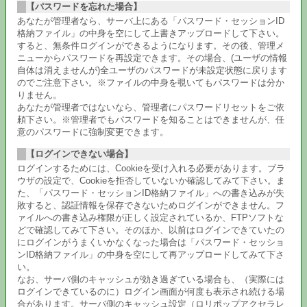
【パスワードを忘れた場合】
あなたが管理者なら、サーバ上にある「パスワード・セッションID
格納ファイル」の中身を空にして上書きアップロードして下さい。
すると、無条件ログインができるようになります。その後、管理メ
ニューからパスワードを再設定できます。その場合、(ユーザの情報
自体は消えませんが)全ユーザのパスワードが未設定状態に戻ります
のでご注意下さい。※ファイルの中身を覗いてもパスワードは分か
りません。
あなたが管理者ではないなら、管理者にパスワードリセットをご依
頼下さい。※管理者でもパスワードを知ることはできませんが、任
意のパスワードに強制変更できます。
【ログインできない場合】
ログインするためには、Cookieを受け入れる必要があります。ブラ
ウザの設定で、Cookieを拒否していないか確認してみて下さい。ま
た、「パスワード・セッションID格納ファイル」への書き込みが失
敗すると、認証情報を保存できないためログインができません。フ
ァイルへの書き込み権限が正しく設定されているか、FTPソフトな
どで確認してみて下さい。そのほか、以前はログインできていたの
にログインがうまくいかなくなった場合は「パスワード・セッショ
ンID格納ファイル」の中身を空にして再アップロードしてみて下さ
い。
なお、サーバ側のキャッシュが効き過ぎている場合も、（実際には
ログインできているのに）ログイン画面が何度も表示され続ける場
合があります。サーバ側のキャッシュ設定（ロリポップアクセラレ