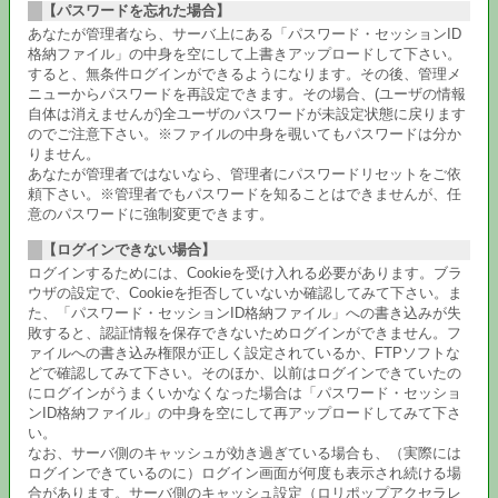
【パスワードを忘れた場合】
あなたが管理者なら、サーバ上にある「パスワード・セッションID
格納ファイル」の中身を空にして上書きアップロードして下さい。
すると、無条件ログインができるようになります。その後、管理メ
ニューからパスワードを再設定できます。その場合、(ユーザの情報
自体は消えませんが)全ユーザのパスワードが未設定状態に戻ります
のでご注意下さい。※ファイルの中身を覗いてもパスワードは分か
りません。
あなたが管理者ではないなら、管理者にパスワードリセットをご依
頼下さい。※管理者でもパスワードを知ることはできませんが、任
意のパスワードに強制変更できます。
【ログインできない場合】
ログインするためには、Cookieを受け入れる必要があります。ブラ
ウザの設定で、Cookieを拒否していないか確認してみて下さい。ま
た、「パスワード・セッションID格納ファイル」への書き込みが失
敗すると、認証情報を保存できないためログインができません。フ
ァイルへの書き込み権限が正しく設定されているか、FTPソフトな
どで確認してみて下さい。そのほか、以前はログインできていたの
にログインがうまくいかなくなった場合は「パスワード・セッショ
ンID格納ファイル」の中身を空にして再アップロードしてみて下さ
い。
なお、サーバ側のキャッシュが効き過ぎている場合も、（実際には
ログインできているのに）ログイン画面が何度も表示され続ける場
合があります。サーバ側のキャッシュ設定（ロリポップアクセラレ