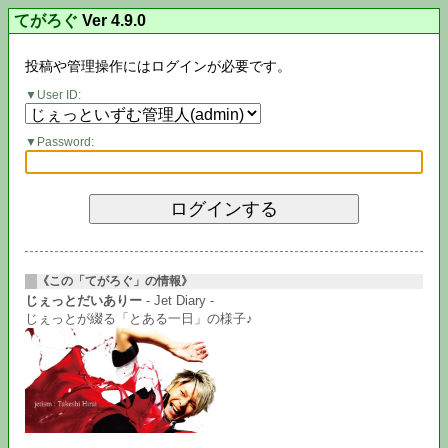
てがろぐ
Ver 4.9.0
投稿や管理操作にはログインが必要です。
User ID:
Password:
《この「てがろぐ」の情報》
じぇっとだいありー
- Jet Diary -
じぇっとが綴る「とある一日」の様子♪